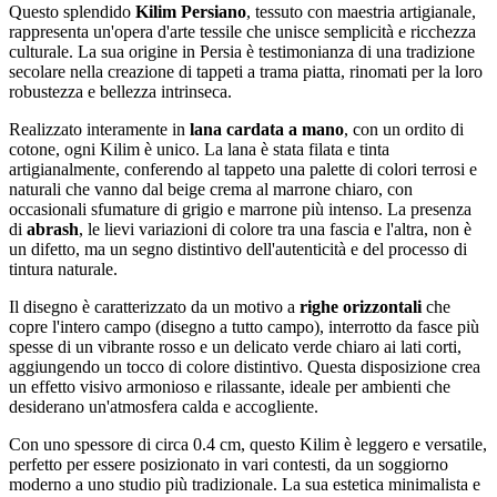
Questo splendido
Kilim Persiano
, tessuto con maestria artigianale,
rappresenta un'opera d'arte tessile che unisce semplicità e ricchezza
culturale. La sua origine in Persia è testimonianza di una tradizione
secolare nella creazione di tappeti a trama piatta, rinomati per la loro
robustezza e bellezza intrinseca.
Realizzato interamente in
lana cardata a mano
, con un ordito di
cotone, ogni Kilim è unico. La lana è stata filata e tinta
artigianalmente, conferendo al tappeto una palette di colori terrosi e
naturali che vanno dal beige crema al marrone chiaro, con
occasionali sfumature di grigio e marrone più intenso. La presenza
di
abrash
, le lievi variazioni di colore tra una fascia e l'altra, non è
un difetto, ma un segno distintivo dell'autenticità e del processo di
tintura naturale.
Il disegno è caratterizzato da un motivo a
righe orizzontali
che
copre l'intero campo (disegno a tutto campo), interrotto da fasce più
spesse di un vibrante rosso e un delicato verde chiaro ai lati corti,
aggiungendo un tocco di colore distintivo. Questa disposizione crea
un effetto visivo armonioso e rilassante, ideale per ambienti che
desiderano un'atmosfera calda e accogliente.
Con uno spessore di circa 0.4 cm, questo Kilim è leggero e versatile,
perfetto per essere posizionato in vari contesti, da un soggiorno
moderno a uno studio più tradizionale. La sua estetica minimalista e