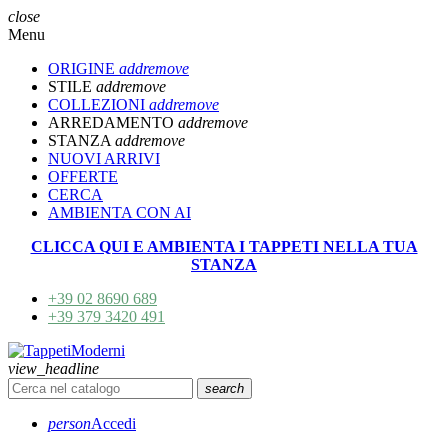
close
Menu
ORIGINE
add
remove
STILE
add
remove
COLLEZIONI
add
remove
ARREDAMENTO
add
remove
STANZA
add
remove
NUOVI ARRIVI
OFFERTE
CERCA
AMBIENTA CON AI
CLICCA QUI E AMBIENTA I TAPPETI NELLA TUA
STANZA
+39 02 8690 689
+39 379 3420 491
view_headline
search
person
Accedi