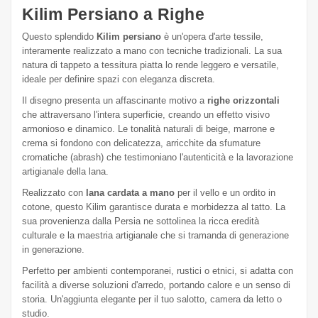
Kilim Persiano a Righe
Questo splendido
Kilim persiano
è un'opera d'arte tessile,
interamente realizzato a mano con tecniche tradizionali. La sua
natura di tappeto a tessitura piatta lo rende leggero e versatile,
ideale per definire spazi con eleganza discreta.
Il disegno presenta un affascinante motivo a
righe orizzontali
che attraversano l'intera superficie, creando un effetto visivo
armonioso e dinamico. Le tonalità naturali di beige, marrone e
crema si fondono con delicatezza, arricchite da sfumature
cromatiche (abrash) che testimoniano l'autenticità e la lavorazione
artigianale della lana.
Realizzato con
lana cardata a mano
per il vello e un ordito in
cotone, questo Kilim garantisce durata e morbidezza al tatto. La
sua provenienza dalla Persia ne sottolinea la ricca eredità
culturale e la maestria artigianale che si tramanda di generazione
in generazione.
Perfetto per ambienti contemporanei, rustici o etnici, si adatta con
facilità a diverse soluzioni d'arredo, portando calore e un senso di
storia. Un'aggiunta elegante per il tuo salotto, camera da letto o
studio.