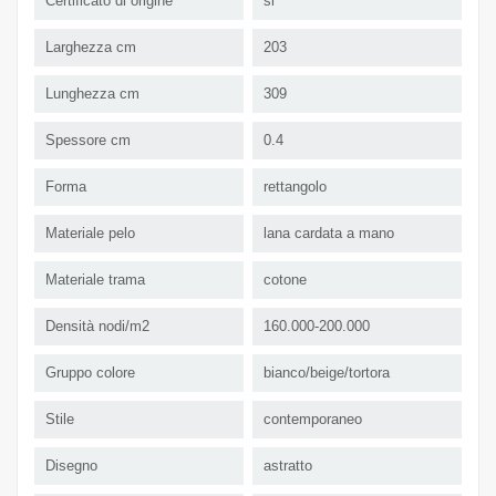
Certificato di origine
si
Larghezza cm
203
Lunghezza cm
309
Spessore cm
0.4
Forma
rettangolo
Materiale pelo
lana cardata a mano
Materiale trama
cotone
Densità nodi/m2
160.000-200.000
Gruppo colore
bianco/beige/tortora
Stile
contemporaneo
Disegno
astratto