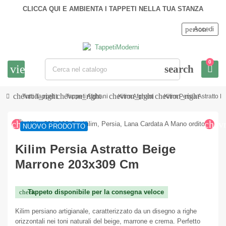
CLICCA QUI E AMBIENTA I TAPPETI NELLA TUA STANZA
person
Accedi
0
view_headline
search
chevron_right
chevron_right
chevron_right
chevron_right
Tutti Tappeti
Tappeti Afghani
Kilim Afghani
Kilim Persia Astratto
chevron_left
chev
NUOVO PRODOTTO
Kilim Persia Astratto Beige
Marrone 203x309 Cm
Tappeto disponibile per la consegna veloce
check
Kilim persiano artigianale, caratterizzato da un disegno a righe
orizzontali nei toni naturali del beige, marrone e crema. Perfetto