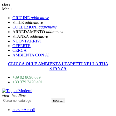
close
Menu
ORIGINE
add
remove
STILE
add
remove
COLLEZIONI
add
remove
ARREDAMENTO
add
remove
STANZA
add
remove
NUOVI ARRIVI
OFFERTE
CERCA
AMBIENTA CON AI
CLICCA QUI E AMBIENTA I TAPPETI NELLA TUA
STANZA
+39 02 8690 689
+39 379 3420 491
view_headline
search
person
Accedi