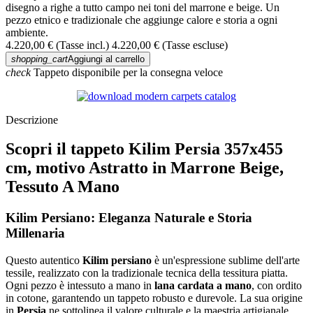
disegno a righe a tutto campo nei toni del marrone e beige. Un
pezzo etnico e tradizionale che aggiunge calore e storia a ogni
ambiente.
4.220,00 €
(Tasse incl.)
4.220,00 €
(Tasse escluse)
shopping_cart
Aggiungi al carrello
check
Tappeto disponibile per la consegna veloce
Descrizione
Scopri il tappeto Kilim Persia 357x455
cm, motivo Astratto in Marrone Beige,
Tessuto A Mano
Kilim Persiano: Eleganza Naturale e Storia
Millenaria
Questo autentico
Kilim persiano
è un'espressione sublime dell'arte
tessile, realizzato con la tradizionale tecnica della tessitura piatta.
Ogni pezzo è intessuto a mano in
lana cardata a mano
, con ordito
in cotone, garantendo un tappeto robusto e durevole. La sua origine
in
Persia
ne sottolinea il valore culturale e la maestria artigianale