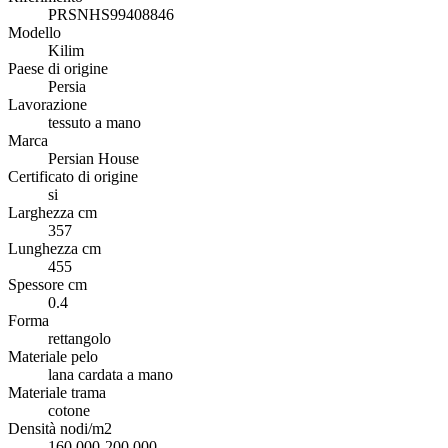
PRSNHS99408846
Modello
Kilim
Paese di origine
Persia
Lavorazione
tessuto a mano
Marca
Persian House
Certificato di origine
si
Larghezza cm
357
Lunghezza cm
455
Spessore cm
0.4
Forma
rettangolo
Materiale pelo
lana cardata a mano
Materiale trama
cotone
Densità nodi/m2
160.000-200.000