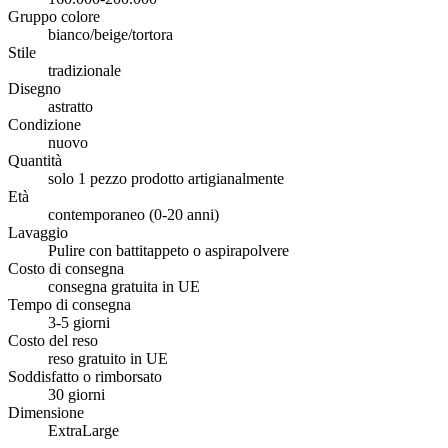
Gruppo colore
bianco/beige/tortora
Stile
tradizionale
Disegno
astratto
Condizione
nuovo
Quantità
solo 1 pezzo prodotto artigianalmente
Età
contemporaneo (0-20 anni)
Lavaggio
Pulire con battitappeto o aspirapolvere
Costo di consegna
consegna gratuita in UE
Tempo di consegna
3-5 giorni
Costo del reso
reso gratuito in UE
Soddisfatto o rimborsato
30 giorni
Dimensione
ExtraLarge