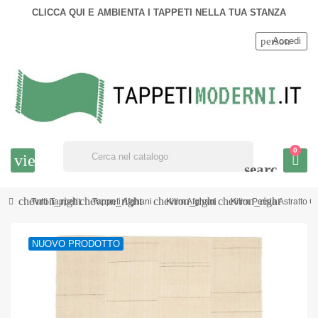
CLICCA QUI E AMBIENTA I TAPPETI NELLA TUA STANZA
person
Accedi
0
view_headline
search
chevron_right
chevron_right
chevron_right
chevron_right
Tutti Tappeti
Tappeti Afghani
Kilim Afghani
Kilim Persia Astratto
NUOVO PRODOTTO