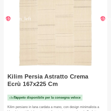
chevron_left
chev
Kilim Persia Astratto Crema
Ecrù 167x225 Cm
Tappeto disponibile per la consegna veloce
check
Kilim persiano in lana cardata a mano, con design minimalista a