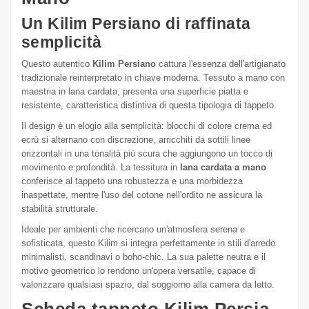
Un Kilim Persiano di raffinata
semplicità
Questo autentico
Kilim Persiano
cattura l'essenza dell'artigianato
tradizionale reinterpretato in chiave moderna. Tessuto a mano con
maestria in lana cardata, presenta una superficie piatta e
resistente, caratteristica distintiva di questa tipologia di tappeto.
Il design è un elogio alla semplicità: blocchi di colore crema ed
ecrù si alternano con discrezione, arricchiti da sottili linee
orizzontali in una tonalità più scura che aggiungono un tocco di
movimento e profondità. La tessitura in
lana cardata a mano
conferisce al tappeto una robustezza e una morbidezza
inaspettate, mentre l'uso del cotone nell'ordito ne assicura la
stabilità strutturale.
Ideale per ambienti che ricercano un'atmosfera serena e
sofisticata, questo Kilim si integra perfettamente in stili d'arredo
minimalisti, scandinavi o boho-chic. La sua palette neutra e il
motivo geometrico lo rendono un'opera versatile, capace di
valorizzare qualsiasi spazio, dal soggiorno alla camera da letto.
Scheda tappeto Kilim Persia