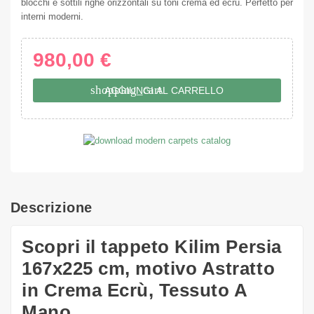
blocchi e sottili righe orizzontali su toni crema ed ecrù. Perfetto per
interni moderni.
980,00 €
shopping_cart
AGGIUNGI AL CARRELLO
Descrizione
Scopri il tappeto Kilim Persia
167x225 cm, motivo Astratto
in Crema Ecrù, Tessuto A
Mano