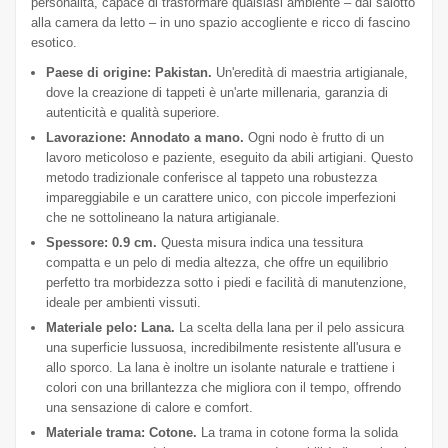
personalità, capace di trasformare qualsiasi ambiente – dal salotto
alla camera da letto – in uno spazio accogliente e ricco di fascino
esotico.
Paese di origine: Pakistan.
Un'eredità di maestria artigianale,
dove la creazione di tappeti è un'arte millenaria, garanzia di
autenticità e qualità superiore.
Lavorazione: Annodato a mano.
Ogni nodo è frutto di un
lavoro meticoloso e paziente, eseguito da abili artigiani. Questo
metodo tradizionale conferisce al tappeto una robustezza
impareggiabile e un carattere unico, con piccole imperfezioni
che ne sottolineano la natura artigianale.
Spessore: 0.9 cm.
Questa misura indica una tessitura
compatta e un pelo di media altezza, che offre un equilibrio
perfetto tra morbidezza sotto i piedi e facilità di manutenzione,
ideale per ambienti vissuti.
Materiale pelo: Lana.
La scelta della lana per il pelo assicura
una superficie lussuosa, incredibilmente resistente all'usura e
allo sporco. La lana è inoltre un isolante naturale e trattiene i
colori con una brillantezza che migliora con il tempo, offrendo
una sensazione di calore e comfort.
Materiale trama: Cotone.
La trama in cotone forma la solida