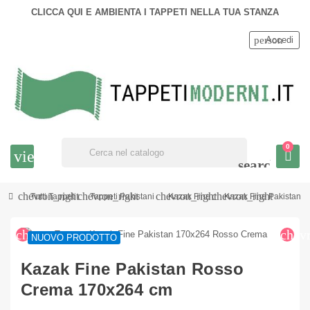
CLICCA QUI E AMBIENTA I TAPPETI NELLA TUA STANZA
person
Accedi
0
view_headline
search
chevron_right
chevron_right
chevron_right
chevron_right
Tutti Tappeti
Tappeti Pakistani
Kazak Fine
Kazak Fine Pakistan 
chevron_left
chev
NUOVO PRODOTTO
Kazak Fine Pakistan Rosso
Crema 170x264 cm