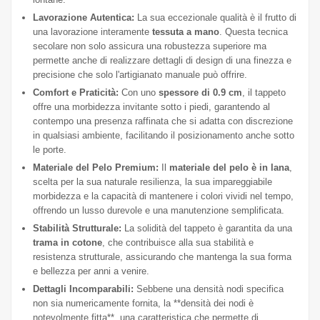
Lavorazione Autentica:
La sua eccezionale qualità è il frutto di
una lavorazione interamente
tessuta a mano
. Questa tecnica
secolare non solo assicura una robustezza superiore ma
permette anche di realizzare dettagli di design di una finezza e
precisione che solo l'artigianato manuale può offrire.
Comfort e Praticità:
Con uno
spessore di 0.9 cm
, il tappeto
offre una morbidezza invitante sotto i piedi, garantendo al
contempo una presenza raffinata che si adatta con discrezione
in qualsiasi ambiente, facilitando il posizionamento anche sotto
le porte.
Materiale del Pelo Premium:
Il
materiale del pelo è in lana
,
scelta per la sua naturale resilienza, la sua impareggiabile
morbidezza e la capacità di mantenere i colori vividi nel tempo,
offrendo un lusso durevole e una manutenzione semplificata.
Stabilità Strutturale:
La solidità del tappeto è garantita da una
trama in cotone
, che contribuisce alla sua stabilità e
resistenza strutturale, assicurando che mantenga la sua forma
e bellezza per anni a venire.
Dettagli Incomparabili:
Sebbene una densità nodi specifica
non sia numericamente fornita, la **densità dei nodi è
notevolmente fitta**, una caratteristica che permette di