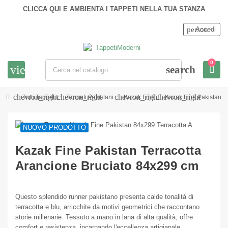
CLICCA QUI E AMBIENTA I TAPPETI NELLA TUA STANZA
person
Accedi
0
view_headline
search
chevron_right
chevron_right
chevron_right
chevron_right
Tutti Tappeti
Tappeti Pakistani
Kazak Fine
Kazak Fine Pakistan T
NUOVO PRODOTTO
Kazak Fine Pakistan Terracotta
Arancione Bruciato 84x299 cm
Questo splendido runner pakistano presenta calde tonalità di
terracotta e blu, arricchite da motivi geometrici che raccontano
storie millenarie. Tessuto a mano in lana di alta qualità, offre
comfort e resistenza, incarnando l'eccellenza artigianale.