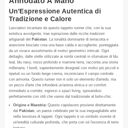
Annodato A Mano
Un'Espressione Autentica di
Tradizione e Calore
Lasciatevi incantare da questo tappeto runner che, con la sua
estetica avvolgente, trae ispirazione dalle ricche tradizioni
artigianali del
Pakistan
. La tonalità dominante di terracotta e
arancione bruciato crea una base calda e accogliente, punteggiata
da un vivace assortimento di motivi geometrici intricati. Ogni
dettaglio, dalle stelle stilizzate ai rombi centrali in sfumature di blu
teal, blu navy, rosso profondo e marrone terra, racconta una storia
millenaria. I bordi, sapientemente disegnati con motivi più piccoli e
ripetuti su un fondo beige crema, incorniciano il campo centrale
con armonia. Questo runner non è solo un elemento d'arredo, ma
un pezzo d'arte che infonderà un'anima etnica e un comfort
immediato a corridoi, ingressi o spazi living, sposandosi
perfettamente con stili che vanno dal tradizionale al boho-chic.
Origine e Maestria:
Questo capolavoro proviene direttamente
dal
Pakistan
, un paese celebrato per la sua ineguagliabile arte
nella tessitura di tappeti. Ogni tappeto è un simbolo vivente di
un'eredità culturale profonda, che porta con sé l'essenza di terre
lontane.