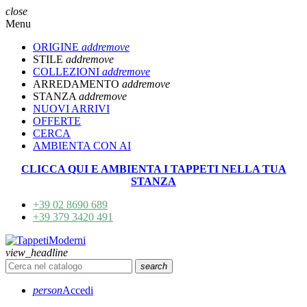
close
Menu
ORIGINE
add
remove
STILE
add
remove
COLLEZIONI
add
remove
ARREDAMENTO
add
remove
STANZA
add
remove
NUOVI ARRIVI
OFFERTE
CERCA
AMBIENTA CON AI
CLICCA QUI E AMBIENTA I TAPPETI NELLA TUA
STANZA
+39 02 8690 689
+39 379 3420 491
view_headline
search
person
Accedi