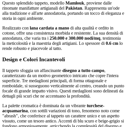
Questo splendido tappeto, modello
Mamlouk
, proviene dalle
rinomate manifatture artigianali del
Pakistan
. Rappresenta un'ode
alla tradizione e all'arte annodatoria, portando un tocco di eleganza e
storia in ogni ambiente.
Realizzato con
lana cardata a mano
di alta qualità e ordito in
cotone, offre una consistenza morbida e resistente. La sua densità di
annodatura, che varia tra i
250.000 e 300.000 nodi/mq
, testimonia
la meticolosità e la maestria degli artigiani. Lo spessore di
0.6 cm
lo
rende robusto e piacevole al tatto.
Design e Colori Incantevoli
Il tappeto sfoggia un affascinante
disegno a tutto campo
,
caratterizzato da un motivo geometrico intricato che copre l'intera
superficie. Tre medaglioni principali, di forma ottagonale e
romboidale, si susseguono verticalmente al centro, creando un punto
focale di grande impatto visivo. Questi medaglioni sono delineati da
dettagli più scuri che ne accentuano la profondità.
La palette cromatica è dominata da un vibrante
turchese-
acquamarina
, con sottili variazioni di tono, fenomeno noto come
"abrash", che conferisce al tappeto un carattere unico e un aspetto
vissuto, come un tesoro antico. Accenti di blu scuro e beige-grigio si
fondono armoniosamente, arricchendo la complessità del disegno e