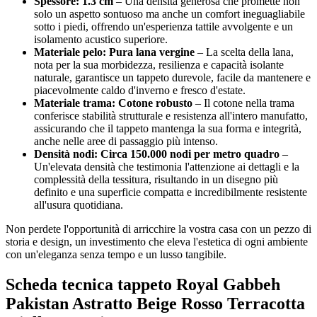
Spessore: 1.3 cm
– Una densità generosa che promette non
solo un aspetto sontuoso ma anche un comfort ineguagliabile
sotto i piedi, offrendo un'esperienza tattile avvolgente e un
isolamento acustico superiore.
Materiale pelo: Pura lana vergine
– La scelta della lana,
nota per la sua morbidezza, resilienza e capacità isolante
naturale, garantisce un tappeto durevole, facile da mantenere e
piacevolmente caldo d'inverno e fresco d'estate.
Materiale trama: Cotone robusto
– Il cotone nella trama
conferisce stabilità strutturale e resistenza all'intero manufatto,
assicurando che il tappeto mantenga la sua forma e integrità,
anche nelle aree di passaggio più intenso.
Densità nodi: Circa 150.000 nodi per metro quadro
–
Un'elevata densità che testimonia l'attenzione ai dettagli e la
complessità della tessitura, risultando in un disegno più
definito e una superficie compatta e incredibilmente resistente
all'usura quotidiana.
Non perdete l'opportunità di arricchire la vostra casa con un pezzo di
storia e design, un investimento che eleva l'estetica di ogni ambiente
con un'eleganza senza tempo e un lusso tangibile.
Scheda tecnica tappeto Royal Gabbeh
Pakistan Astratto Beige Rosso Terracotta