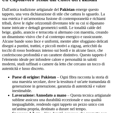
Dall'antica tradizione artigianale del
Pakistan
emerge questo
tappeto, una vera dichiarazione di stile che cattura lo sguardo. La
sua estetica è un'armoniosa fusione di contemporaneità e richiami
tribali, dove le righe orizzontali diventano tele su cui si dipanano
trame intricate e dettagli geometrici sottili. Le tonalità calde del
beige, giallo, arancio e terracotta si alternano con maestria, creando
un dinamismo visivo che è al contempo energico e rassicurante.
Alcune bande sono lisce e uniformi, mentre altre sfoggiano delicati
disegni a puntini, trattini, e piccoli motivi a zigzag, arricchiti da
tocchi di rosso bordeaux intenso sui bordi e in alcune fasce, che
conferiscono profondità e un carattere distintivo. Questo tappeto è
l'elemento ideale per infondere calore e personalità in salotti
moderni, studi raffinati o camere da letto che cercano un tocco di
autenticità e lusso discreto.
Paese di origine: Pakistan
– Ogni fibra racconta la storia di
una maestria secolare, dove la tessitura è un'arte tramandata di
generazione in generazione, garanzia di autenticità e valore
inestimabile.
Lavorazione: Annodato a mano
– Questa tecnica artigianale
sublime assicura una durabilità eccezionale e una qualità
ineguagliabile, rendendo ogni tappeto un pezzo unico con
un'anima propria, destinato a durare nel tempo.