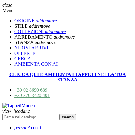
close
Menu
ORIGINE
add
remove
STILE
add
remove
COLLEZIONI
add
remove
ARREDAMENTO
add
remove
STANZA
add
remove
NUOVI ARRIVI
OFFERTE
CERCA
AMBIENTA CON AI
CLICCA QUI E AMBIENTA I TAPPETI NELLA TUA
STANZA
+39 02 8690 689
+39 379 3420 491
view_headline
search
person
Accedi