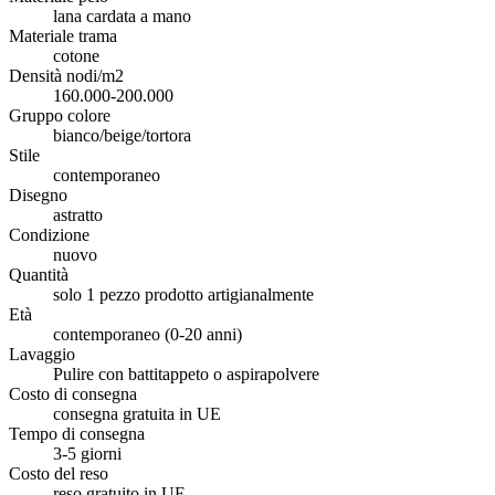
lana cardata a mano
Materiale trama
cotone
Densità nodi/m2
160.000-200.000
Gruppo colore
bianco/beige/tortora
Stile
contemporaneo
Disegno
astratto
Condizione
nuovo
Quantità
solo 1 pezzo prodotto artigianalmente
Età
contemporaneo (0-20 anni)
Lavaggio
Pulire con battitappeto o aspirapolvere
Costo di consegna
consegna gratuita in UE
Tempo di consegna
3-5 giorni
Costo del reso
reso gratuito in UE