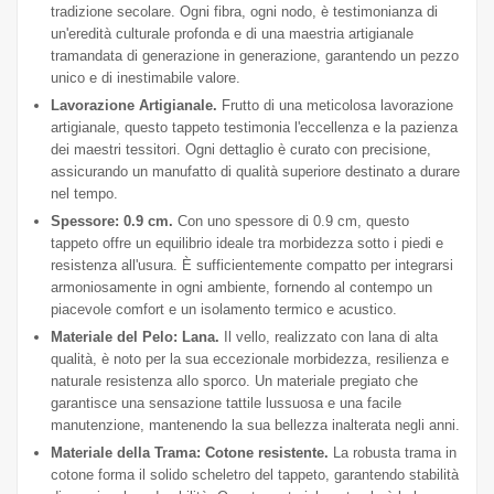
tradizione secolare. Ogni fibra, ogni nodo, è testimonianza di
un'eredità culturale profonda e di una maestria artigianale
tramandata di generazione in generazione, garantendo un pezzo
unico e di inestimabile valore.
Lavorazione Artigianale.
Frutto di una meticolosa lavorazione
artigianale, questo tappeto testimonia l'eccellenza e la pazienza
dei maestri tessitori. Ogni dettaglio è curato con precisione,
assicurando un manufatto di qualità superiore destinato a durare
nel tempo.
Spessore: 0.9 cm.
Con uno spessore di 0.9 cm, questo
tappeto offre un equilibrio ideale tra morbidezza sotto i piedi e
resistenza all'usura. È sufficientemente compatto per integrarsi
armoniosamente in ogni ambiente, fornendo al contempo un
piacevole comfort e un isolamento termico e acustico.
Materiale del Pelo: Lana.
Il vello, realizzato con lana di alta
qualità, è noto per la sua eccezionale morbidezza, resilienza e
naturale resistenza allo sporco. Un materiale pregiato che
garantisce una sensazione tattile lussuosa e una facile
manutenzione, mantenendo la sua bellezza inalterata negli anni.
Materiale della Trama: Cotone resistente.
La robusta trama in
cotone forma il solido scheletro del tappeto, garantendo stabilità