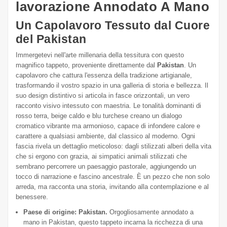
lavorazione Annodato A Mano
Un Capolavoro Tessuto dal Cuore
del Pakistan
Immergetevi nell'arte millenaria della tessitura con questo
magnifico tappeto, proveniente direttamente dal
Pakistan
. Un
capolavoro che cattura l'essenza della tradizione artigianale,
trasformando il vostro spazio in una galleria di storia e bellezza. Il
suo design distintivo si articola in fasce orizzontali, un vero
racconto visivo intessuto con maestria. Le tonalità dominanti di
rosso terra, beige caldo e blu turchese creano un dialogo
cromatico vibrante ma armonioso, capace di infondere calore e
carattere a qualsiasi ambiente, dal classico al moderno. Ogni
fascia rivela un dettaglio meticoloso: dagli stilizzati alberi della vita
che si ergono con grazia, ai simpatici animali stilizzati che
sembrano percorrere un paesaggio pastorale, aggiungendo un
tocco di narrazione e fascino ancestrale. È un pezzo che non solo
arreda, ma racconta una storia, invitando alla contemplazione e al
benessere.
Paese di origine: Pakistan.
Orgogliosamente annodato a
mano in Pakistan, questo tappeto incarna la ricchezza di una