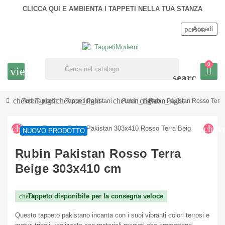
CLICCA QUI E AMBIENTA I TAPPETI NELLA TUA STANZA
person
Accedi
0
view_headline
search
chevron_right
chevron_right
chevron_right
chevron_right
Tutti Tappeti
Tappeti Pakistani
Rubin
Rubin Pakistan Rosso Terr
chevron_left
chev
NUOVO PRODOTTO
Rubin Pakistan Rosso Terra
Beige 303x410 cm
Tappeto disponibile per la consegna veloce
check
Questo tappeto pakistano incanta con i suoi vibranti colori terrosi e