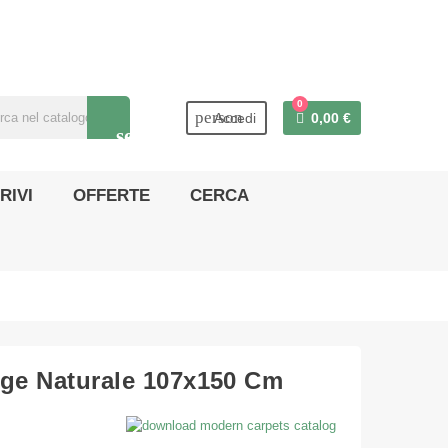
0
person
Accedi
0,00 €
search
RIVI
OFFERTE
CERCA
ige Naturale 107x150 Cm