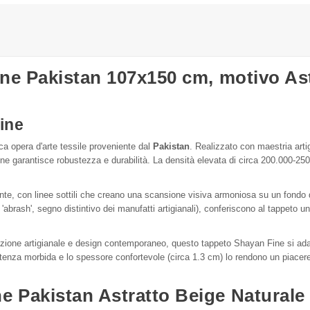
ine Pakistan 107x150 cm, motivo Ast
ine
ca opera d'arte tessile proveniente dal
Pakistan
. Realizzato con maestria art
 ne garantisce robustezza e durabilità. La densità elevata di circa 200.000-250
nte, con linee sottili che creano una scansione visiva armoniosa su un fondo 
'abrash', segno distintivo dei manufatti artigianali), conferiscono al tappeto 
izione artigianale e design contemporaneo, questo tappeto Shayan Fine si adat
tenza morbida e lo spessore confortevole (circa 1.3 cm) lo rendono un piacere
e Pakistan Astratto Beige Natural