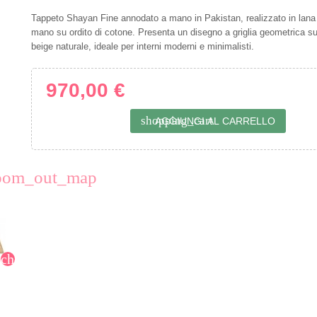
Tappeto Shayan Fine annodato a mano in Pakistan, realizzato in lana
mano su ordito di cotone. Presenta un disegno a griglia geometrica s
beige naturale, ideale per interni moderni e minimalisti.
970,00 €
shopping_cart
AGGIUNGI AL CARRELLO
oom_out_map
chevron_right