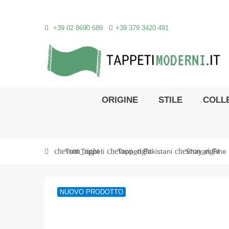
+39 02 8690 689
+39 379 3420 491
ORIGINE
STILE
COLLE
chevron_right
chevron_right
chevron_right
Tutti Tappeti
Tappeti Pakistani
Shayan Fine
NUOVO PRODOTTO