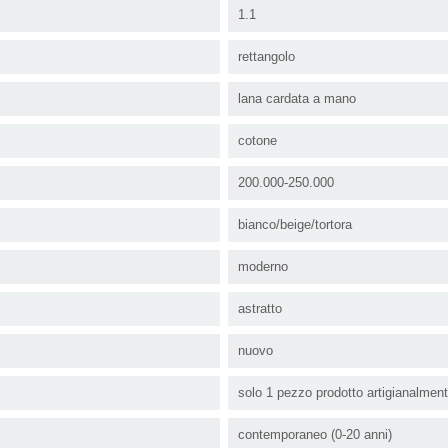
1.1
rettangolo
lana cardata a mano
cotone
200.000-250.000
bianco/beige/tortora
moderno
astratto
nuovo
solo 1 pezzo prodotto artigianalmen
contemporaneo (0-20 anni)