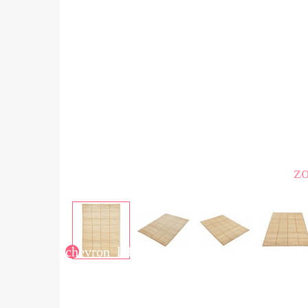
z
chevron_left