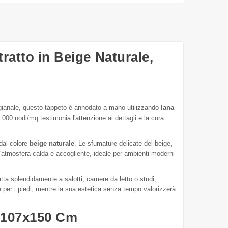
ratto in Beige Naturale,
igianale, questo tappeto è annodato a mano utilizzando
lana
.000 nodi/mq testimonia l'attenzione ai dettagli e la cura
dal colore
beige naturale
. Le sfumature delicate del beige,
un'atmosfera calda e accogliente, ideale per ambienti moderni
ta splendidamente a salotti, camere da letto o studi,
 per i piedi, mentre la sua estetica senza tempo valorizzerà
e 107x150 Cm