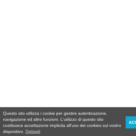
Questo sito utilizza i cookie per gestire autenticazione,
navigazione ed altre funzioni. L'utilizzo di questo sito
AC
costituisce accettazione implicita all'uso dei cookies sul vostro
dispositivo.
Dettagli
.