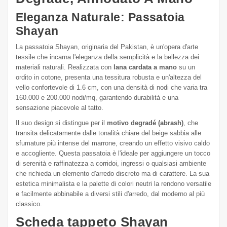
Eleganza Naturale: Passatoia
Shayan
La passatoia Shayan, originaria del Pakistan, è un'opera d'arte
tessile che incarna l'eleganza della semplicità e la bellezza dei
materiali naturali. Realizzata con
lana cardata a mano
su un
ordito in cotone, presenta una tessitura robusta e un'altezza del
vello confortevole di 1.6 cm, con una densità di nodi che varia tra
160.000 e 200.000 nodi/mq, garantendo durabilità e una
sensazione piacevole al tatto.
Il suo design si distingue per il
motivo degradé (abrash)
, che
transita delicatamente dalle tonalità chiare del beige sabbia alle
sfumature più intense del marrone, creando un effetto visivo caldo
e accogliente. Questa passatoia è l'ideale per aggiungere un tocco
di serenità e raffinatezza a corridoi, ingressi o qualsiasi ambiente
che richieda un elemento d'arredo discreto ma di carattere. La sua
estetica minimalista e la palette di colori neutri la rendono versatile
e facilmente abbinabile a diversi stili d'arredo, dal moderno al più
classico.
Scheda tappeto Shayan