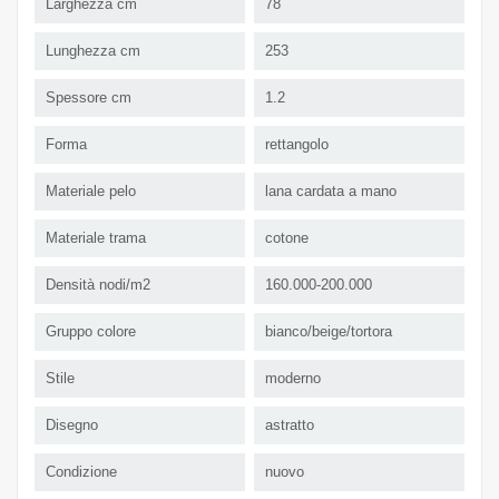
Larghezza cm
78
Lunghezza cm
253
Spessore cm
1.2
Forma
rettangolo
Materiale pelo
lana cardata a mano
Materiale trama
cotone
Densità nodi/m2
160.000-200.000
Gruppo colore
bianco/beige/tortora
Stile
moderno
Disegno
astratto
Condizione
nuovo