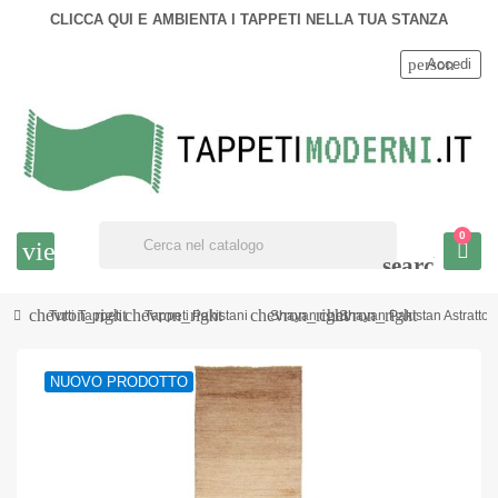
CLICCA QUI E AMBIENTA I TAPPETI NELLA TUA STANZA
person
Accedi
0
view_headline
search
chevron_right
chevron_right
chevron_right
chevron_right
Tutti Tappeti
Tappeti Pakistani
Shayan
Shayan Pakistan Astratt
NUOVO PRODOTTO