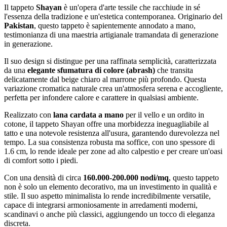
Il tappeto
Shayan
è un'opera d'arte tessile che racchiude in sé
l'essenza della tradizione e un'estetica contemporanea. Originario del
Pakistan
, questo tappeto è sapientemente annodato a mano,
testimonianza di una maestria artigianale tramandata di generazione
in generazione.
Il suo design si distingue per una raffinata semplicità, caratterizzata
da una
elegante sfumatura di colore (abrash)
che transita
delicatamente dal beige chiaro al marrone più profondo. Questa
variazione cromatica naturale crea un'atmosfera serena e accogliente,
perfetta per infondere calore e carattere in qualsiasi ambiente.
Realizzato con
lana cardata a mano
per il vello e un ordito in
cotone, il tappeto Shayan offre una morbidezza ineguagliabile al
tatto e una notevole resistenza all'usura, garantendo durevolezza nel
tempo. La sua consistenza robusta ma soffice, con uno spessore di
1.6 cm, lo rende ideale per zone ad alto calpestio e per creare un'oasi
di comfort sotto i piedi.
Con una densità di circa
160.000-200.000 nodi/mq
, questo tappeto
non è solo un elemento decorativo, ma un investimento in qualità e
stile. Il suo aspetto minimalista lo rende incredibilmente versatile,
capace di integrarsi armoniosamente in arredamenti moderni,
scandinavi o anche più classici, aggiungendo un tocco di eleganza
discreta.