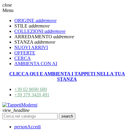
close
Menu
ORIGINE
add
remove
STILE
add
remove
COLLEZIONI
add
remove
ARREDAMENTO
add
remove
STANZA
add
remove
NUOVI ARRIVI
OFFERTE
CERCA
AMBIENTA CON AI
CLICCA QUI E AMBIENTA I TAPPETI NELLA TUA
STANZA
+39 02 8690 689
+39 379 3420 491
view_headline
search
person
Accedi