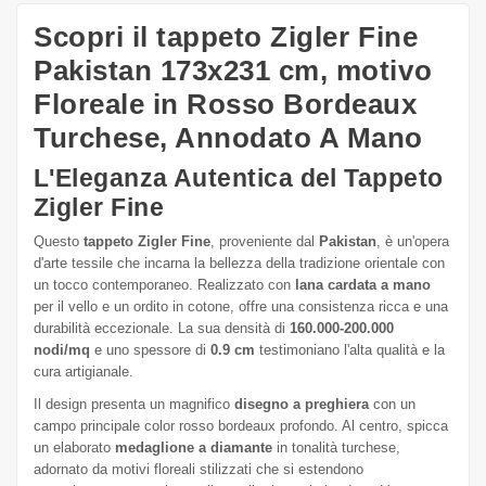
Scopri il tappeto Zigler Fine
Pakistan 173x231 cm, motivo
Floreale in Rosso Bordeaux
Turchese, Annodato A Mano
L'Eleganza Autentica del Tappeto
Zigler Fine
Questo
tappeto Zigler Fine
, proveniente dal
Pakistan
, è un'opera
d'arte tessile che incarna la bellezza della tradizione orientale con
un tocco contemporaneo. Realizzato con
lana cardata a mano
per il vello e un ordito in cotone, offre una consistenza ricca e una
durabilità eccezionale. La sua densità di
160.000-200.000
nodi/mq
e uno spessore di
0.9 cm
testimoniano l'alta qualità e la
cura artigianale.
Il design presenta un magnifico
disegno a preghiera
con un
campo principale color rosso bordeaux profondo. Al centro, spicca
un elaborato
medaglione a diamante
in tonalità turchese,
adornato da motivi floreali stilizzati che si estendono