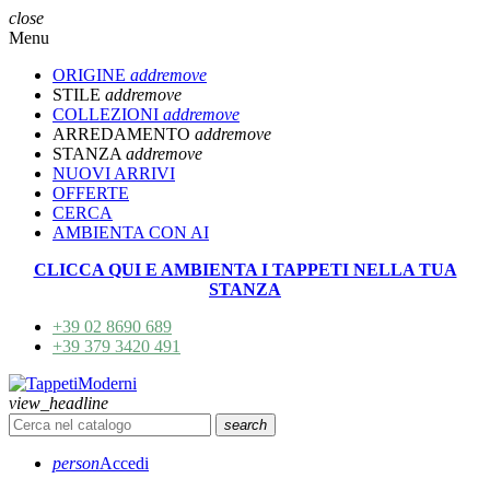
close
Menu
ORIGINE
add
remove
STILE
add
remove
COLLEZIONI
add
remove
ARREDAMENTO
add
remove
STANZA
add
remove
NUOVI ARRIVI
OFFERTE
CERCA
AMBIENTA CON AI
CLICCA QUI E AMBIENTA I TAPPETI NELLA TUA
STANZA
+39 02 8690 689
+39 379 3420 491
view_headline
search
person
Accedi