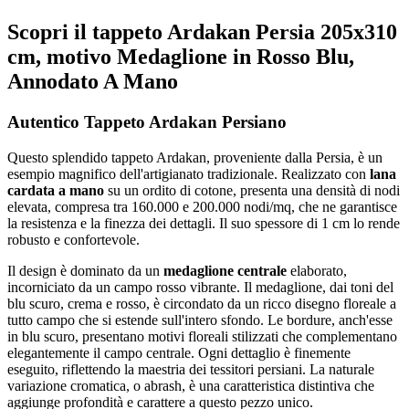
Scopri il tappeto Ardakan Persia 205x310
cm, motivo Medaglione in Rosso Blu,
Annodato A Mano
Autentico Tappeto Ardakan Persiano
Questo splendido tappeto Ardakan, proveniente dalla Persia, è un
esempio magnifico dell'artigianato tradizionale. Realizzato con
lana
cardata a mano
su un ordito di cotone, presenta una densità di nodi
elevata, compresa tra 160.000 e 200.000 nodi/mq, che ne garantisce
la resistenza e la finezza dei dettagli. Il suo spessore di 1 cm lo rende
robusto e confortevole.
Il design è dominato da un
medaglione centrale
elaborato,
incorniciato da un campo rosso vibrante. Il medaglione, dai toni del
blu scuro, crema e rosso, è circondato da un ricco disegno floreale a
tutto campo che si estende sull'intero sfondo. Le bordure, anch'esse
in blu scuro, presentano motivi floreali stilizzati che complementano
elegantemente il campo centrale. Ogni dettaglio è finemente
eseguito, riflettendo la maestria dei tessitori persiani. La naturale
variazione cromatica, o abrash, è una caratteristica distintiva che
aggiunge profondità e carattere a questo pezzo unico.