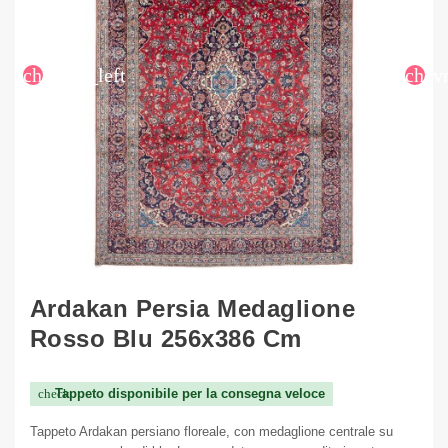
chevron_left
chev
Ardakan Persia Medaglione
Rosso Blu 256x386 Cm
Tappeto disponibile per la consegna veloce
check
Tappeto Ardakan persiano floreale, con medaglione centrale su