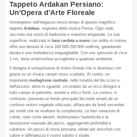
Tappeto Ardakan Persiano:
Un'Opera d'Arte Floreale
Immergetevi nell'eleganza senza tempo di questo magnifico
tappeto
Ardakan
, originario della storica Persia. Ogni nodo
racconta una storia di tradizione e maestria artigianale. La sua
superficie, realizzata in
lana cardata a mano
con ordito in cotone,
offre una densità di circa 160.000-200.000 nodi/mq, garantendo
durata e una morbidezza ineguagliabile. Con uno spessore di circa
1 cm, dona un'atmosfera accogliente a qualsiasi ambiente.
Il disegno è un'esplosione di motivi floreali che si diramano con
grazia su un vivace campo rosso scarlatto. Al centro, un
imponente
medaglione centrale
, nelle tonalità del blu scuro e
dell'azzurro, attira lo sguardo, circondato da un ricco disegno a
tutto campo di palmette, rosette e viticci fioriti. La cornice, in
contrasto, presenta un bordo principale blu notte ornato da un
continuo motivo vegetale stilizzato, affiancato da bordi secondari
più stretti che ne esaltano la complessità. Le lievi variazioni di
colore, note come abrash, testimoniano l'autenticità e la
lavorazione manuale del pezzo, aggiungendo profondità e
carattere. Un pezzo di storia persiana, ideale per arricchire con
calore e raffinatezza il vostro salotto o studio.