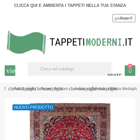
CLICCA QUI E AMBIENTA I TAPPETI NELLA TUA STANZA
person
Accedi
0
view_headline
search
chevron_right
chevron_right
chevron_right
chevron_right
Tutti Tappeti
Tappeti Persiani
Ardakan
Ardakan Persia Medaglio
NUOVO PRODOTTO