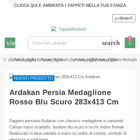
CLICCA QUI E AMBIENTA I TAPPETI NELLA TUA STANZA
person
Accedi
0
view_headline
search
chevron_right
chevron_right
chevron_right
chevron_right
Tutti Tappeti
Tappeti Persiani
Ardakan
Ardakan Persia Medaglio
NUOVO PRODOTTO
Ardakan Persia Medaglione
Rosso Blu Scuro 283x413 Cm
Tappeto persiano Ardakan con classico medaglione e cantonali.
Campo rosso scarlatto, bordure blu scuro e ricchi motivi floreali.
Realizzato in lana cardata a mano su ordito di cotone, simbolo di
eleganza e tradizione.