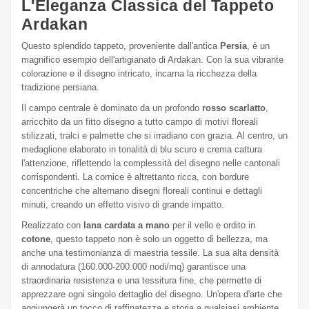
L'Eleganza Classica del Tappeto
Ardakan
Questo splendido tappeto, proveniente dall'antica
Persia
, è un
magnifico esempio dell'artigianato di Ardakan. Con la sua vibrante
colorazione e il disegno intricato, incarna la ricchezza della
tradizione persiana.
Il campo centrale è dominato da un profondo
rosso scarlatto
,
arricchito da un fitto disegno a tutto campo di motivi floreali
stilizzati, tralci e palmette che si irradiano con grazia. Al centro, un
medaglione elaborato in tonalità di blu scuro e crema cattura
l'attenzione, riflettendo la complessità del disegno nelle cantonali
corrispondenti. La cornice è altrettanto ricca, con bordure
concentriche che alternano disegni floreali continui e dettagli
minuti, creando un effetto visivo di grande impatto.
Realizzato con
lana cardata a mano
per il vello e ordito in
cotone
, questo tappeto non è solo un oggetto di bellezza, ma
anche una testimonianza di maestria tessile. La sua alta densità
di annodatura (160.000-200.000 nodi/mq) garantisce una
straordinaria resistenza e una tessitura fine, che permette di
apprezzare ogni singolo dettaglio del disegno. Un'opera d'arte che
aggiungerà un tocco di raffinatezza e storia a qualsiasi ambiente.