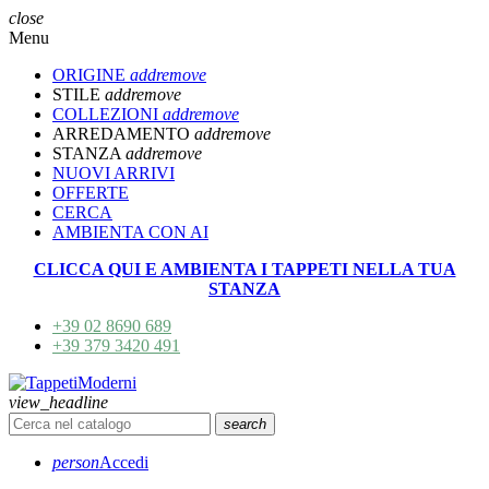
close
Menu
ORIGINE
add
remove
STILE
add
remove
COLLEZIONI
add
remove
ARREDAMENTO
add
remove
STANZA
add
remove
NUOVI ARRIVI
OFFERTE
CERCA
AMBIENTA CON AI
CLICCA QUI E AMBIENTA I TAPPETI NELLA TUA
STANZA
+39 02 8690 689
+39 379 3420 491
view_headline
search
person
Accedi