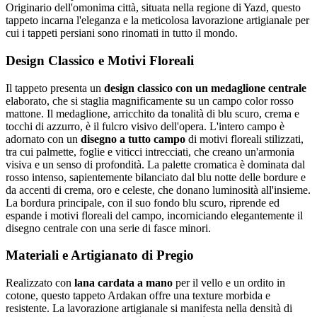
Originario dell'omonima città, situata nella regione di Yazd, questo
tappeto incarna l'eleganza e la meticolosa lavorazione artigianale per
cui i tappeti persiani sono rinomati in tutto il mondo.
Design Classico e Motivi Floreali
Il tappeto presenta un
design classico con un medaglione centrale
elaborato, che si staglia magnificamente su un campo color rosso
mattone. Il medaglione, arricchito da tonalità di blu scuro, crema e
tocchi di azzurro, è il fulcro visivo dell'opera. L'intero campo è
adornato con un
disegno a tutto campo
di motivi floreali stilizzati,
tra cui palmette, foglie e viticci intrecciati, che creano un'armonia
visiva e un senso di profondità. La palette cromatica è dominata dal
rosso intenso, sapientemente bilanciato dal blu notte delle bordure e
da accenti di crema, oro e celeste, che donano luminosità all'insieme.
La bordura principale, con il suo fondo blu scuro, riprende ed
espande i motivi floreali del campo, incorniciando elegantemente il
disegno centrale con una serie di fasce minori.
Materiali e Artigianato di Pregio
Realizzato con
lana cardata a mano
per il vello e un ordito in
cotone, questo tappeto Ardakan offre una texture morbida e
resistente. La lavorazione artigianale si manifesta nella densità di