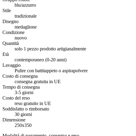
blu/azzurro
Stile
tradizionale
Disegno
medaglione
Condizione
nuovo
Quantità
solo 1 pezzo prodotto artigianalmente
Età
contemporaneo (0-20 anni)
Lavaggio
Pulire con battitappeto o aspirapolvere
Costo di consegna
consegna gratuita in UE
Tempo di consegna
3-5 giorni
Costo del reso
reso gratuito in UE
Soddisfatto o rimborsato
30 giorni
Dimensione
250x350
Modalitá di pagamento, consegna e reso