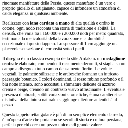
rinomate manifatture della Persia, questo manufatto è un vero e
proprio gioiello di artigianato, capace di infondere un'atmosfera di
calda eleganza in qualsiasi ambiente.
Realizzato con
lana cardata a mano
di alta qualità e ordito in
cotone, ogni nodo racconta una storia di tradizione e abilità. La
densità, che varia tra i 160.000 e i 200.000 nodi per metro quadrato,
testimonia la meticolosità della lavorazione e la durabilità
eccezionale di questo tappeto. Lo spessore di 1 cm aggiunge una
piacevole sensazione di corposità sotto i piedi.
Il disegno è un classico esempio dello stile Ardakan: un
medaglione
centrale
elaborato, con pendenti riccamente decorati, si staglia su un
campo a disegno a tutto campo densamente fiorito. Le volute
vegetali, le palmette stilizzate e le arabesche formano un intricato
paesaggio botanico. I colori dominanti, il rosso rubino profondo e il
blu notte intenso, sono accostati a sfumature delicate di azzurro,
crema e beige, creando un contrasto visivo affascinante. L'eventuale
presenza di abrash, sottili variazioni cromatiche, è una caratteristica
distintiva della tintura naturale e aggiunge ulteriore autenticità al
pezzo.
Questo tappeto rettangolare è più di un semplice elemento d'arredo;
è un'opera d'arte che porta con sé secoli di storia e cultura persiana,
perfetta per chi cerca un pezzo unico e di grande valore.