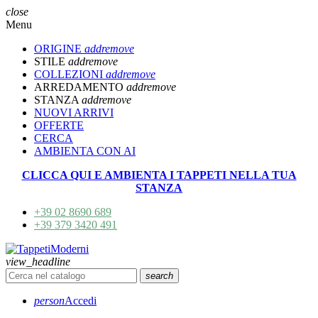
close
Menu
ORIGINE
add
remove
STILE
add
remove
COLLEZIONI
add
remove
ARREDAMENTO
add
remove
STANZA
add
remove
NUOVI ARRIVI
OFFERTE
CERCA
AMBIENTA CON AI
CLICCA QUI E AMBIENTA I TAPPETI NELLA TUA
STANZA
+39 02 8690 689
+39 379 3420 491
view_headline
search
person
Accedi