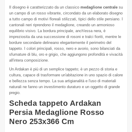
Il disegno è caratterizzato da un classico
medaglione centrale
su
un campo di un rosso vibrante, circondato da un elaborato disegno
a tutto campo di motivi floreali stilizzati, tipici dello stile persiano. I
cantonali neri riprendono il medaglione, creando un armonioso
equilibrio visivo. La bordura principale, anch'essa nera, è
impreziosita da una successione di rosoni e tralci fioriti, mentre le
bordure secondarie delineano elegantemente il perimetro del
tappeto. I colori principali, rosso, nero e avorio, sono bilanciati da
sfumature di blu, oro e grigio, che aggiungono profondità e vivacità
all'intera composizione.
Un Ardakan è più di un semplice tappeto; è un pezzo di storia e
cultura, capace di trasformare un'abitazione in uno spazio di calore
e bellezza senza tempo. La sua artigianalità e l'uso di materiali
naturali ne fanno un investimento duraturo e un oggetto di grande
pregio.
Scheda tappeto Ardakan
Persia Medaglione Rosso
Nero 253x366 Cm