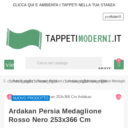
CLICCA QUI E AMBIENTA I TAPPETI NELLA TUA STANZA
person
Accedi
0
view_headline
search
chevron_right
chevron_right
chevron_right
chevron_right
Tutti Tappeti
Tappeti Persiani
Ardakan
Ardakan Persia Medaglio
chevron_left
chev
NUOVO PRODOTTO
Ardakan Persia Medaglione
Rosso Nero 253x366 Cm