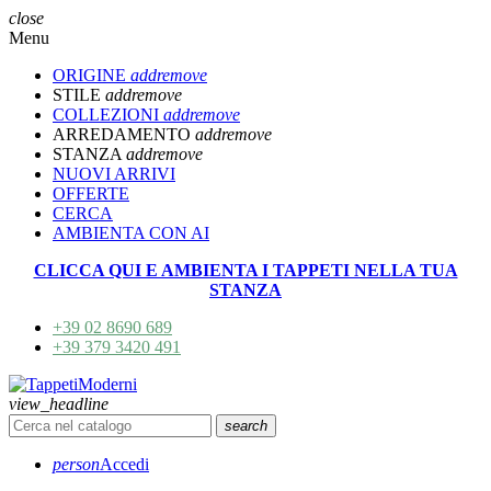
close
Menu
ORIGINE
add
remove
STILE
add
remove
COLLEZIONI
add
remove
ARREDAMENTO
add
remove
STANZA
add
remove
NUOVI ARRIVI
OFFERTE
CERCA
AMBIENTA CON AI
CLICCA QUI E AMBIENTA I TAPPETI NELLA TUA
STANZA
+39 02 8690 689
+39 379 3420 491
view_headline
search
person
Accedi