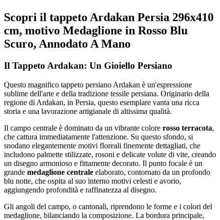
Scopri il tappeto Ardakan Persia 296x410
cm, motivo Medaglione in Rosso Blu
Scuro, Annodato A Mano
Il Tappeto Ardakan: Un Gioiello Persiano
Questo magnifico tappeto persiano Ardakan è un'espressione
sublime dell'arte e della tradizione tessile persiana. Originario della
regione di Ardakan, in Persia, questo esemplare vanta una ricca
storia e una lavorazione artigianale di altissima qualità.
Il campo centrale è dominato da un vibrante colore
rosso terracota
,
che cattura immediatamente l'attenzione. Su questo sfondo, si
snodano elegantemente motivi floreali finemente dettagliati, che
includono palmette stilizzate, rosoni e delicate volute di vite, creando
un disegno armonioso e fittamente decorato. Il punto focale è un
grande
medaglione centrale
elaborato, contornato da un profondo
blu notte, che ospita al suo interno motivi celesti e avorio,
aggiungendo profondità e raffinatezza al disegno.
Gli angoli del campo, o cantonali, riprendono le forme e i colori del
medaglione, bilanciando la composizione. La bordura principale,