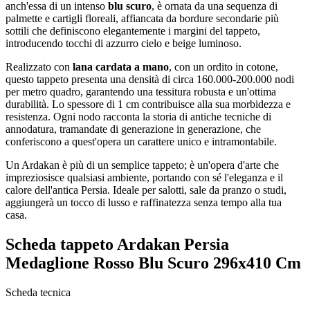
anch'essa di un intenso
blu scuro
, è ornata da una sequenza di
palmette e cartigli floreali, affiancata da bordure secondarie più
sottili che definiscono elegantemente i margini del tappeto,
introducendo tocchi di azzurro cielo e beige luminoso.
Realizzato con
lana cardata a mano
, con un ordito in cotone,
questo tappeto presenta una densità di circa 160.000-200.000 nodi
per metro quadro, garantendo una tessitura robusta e un'ottima
durabilità. Lo spessore di 1 cm contribuisce alla sua morbidezza e
resistenza. Ogni nodo racconta la storia di antiche tecniche di
annodatura, tramandate di generazione in generazione, che
conferiscono a quest'opera un carattere unico e intramontabile.
Un Ardakan è più di un semplice tappeto; è un'opera d'arte che
impreziosisce qualsiasi ambiente, portando con sé l'eleganza e il
calore dell'antica Persia. Ideale per salotti, sale da pranzo o studi,
aggiungerà un tocco di lusso e raffinatezza senza tempo alla tua
casa.
Scheda tappeto Ardakan Persia
Medaglione Rosso Blu Scuro 296x410 Cm
Scheda tecnica