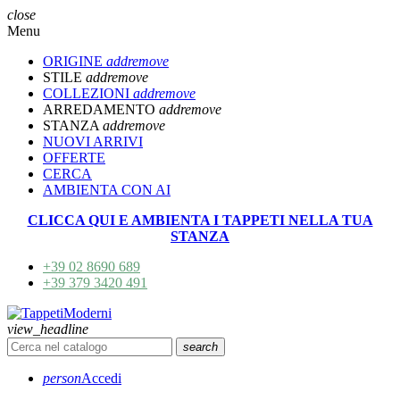
close
Menu
ORIGINE
add
remove
STILE
add
remove
COLLEZIONI
add
remove
ARREDAMENTO
add
remove
STANZA
add
remove
NUOVI ARRIVI
OFFERTE
CERCA
AMBIENTA CON AI
CLICCA QUI E AMBIENTA I TAPPETI NELLA TUA
STANZA
+39 02 8690 689
+39 379 3420 491
view_headline
search
person
Accedi