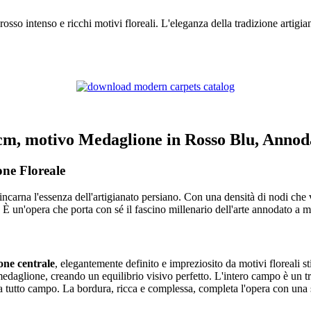
o intenso e ricchi motivi floreali. L'eleganza della tradizione artigian
 cm, motivo Medaglione in Rosso Blu, Anno
ne Floreale
, incarna l'essenza dell'artigianato persiano. Con una densità di nodi ch
. È un'opera che porta con sé il fascino millenario dell'arte annodato a 
one centrale
, elegantemente definito e impreziosito da motivi floreali st
daglione, creando un equilibrio visivo perfetto. L'intero campo è un trion
gno a tutto campo. La bordura, ricca e complessa, completa l'opera con una