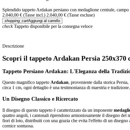
Splendido tappeto Ardakan persiano con medaglione centrale, campo ross
2.040,00 €
(Tasse incl.)
2.040,00 €
(Tasse escluse)
shopping_cart
Aggiungi al carrello
check
Tappeto disponibile per la consegna veloce
Descrizione
Scopri il tappeto Ardakan Persia 250x370
Tappeto Persiano Ardakan: L'Eleganza della Tradizio
Questo magnifico tappeto
Ardakan
, proveniente dalla storica Persia
circa 1 cm, ogni dettaglio è una testimonianza di maestria e tradizione
Un Disegno Classico e Ricercato
Il disegno di questo tappeto è caratterizzato da un imponente
medagli
quattro angoli, i cantonali riprendono armoniosamente il disegno del me
fiori di loto, distribuiti con una grazia che evita l'effetto di un dise
cornice sontuosa.