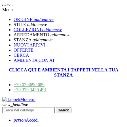
close
Menu
ORIGINE
add
remove
STILE
add
remove
COLLEZIONI
add
remove
ARREDAMENTO
add
remove
STANZA
add
remove
NUOVI ARRIVI
OFFERTE
CERCA
AMBIENTA CON AI
CLICCA QUI E AMBIENTA I TAPPETI NELLA TUA
STANZA
+39 02 8690 689
+39 379 3420 491
view_headline
search
person
Accedi