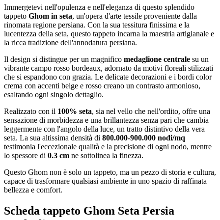
Immergetevi nell'opulenza e nell'eleganza di questo splendido
tappeto
Ghom in seta
, un'opera d'arte tessile proveniente dalla
rinomata regione persiana. Con la sua tessitura finissima e la
lucentezza della seta, questo tappeto incarna la maestria artigianale e
la ricca tradizione dell'annodatura persiana.
Il design si distingue per un magnifico
medaglione centrale
su un
vibrante campo rosso bordeaux, adornato da motivi floreali stilizzati
che si espandono con grazia. Le delicate decorazioni e i bordi color
crema con accenti beige e rosso creano un contrasto armonioso,
esaltando ogni singolo dettaglio.
Realizzato con il
100% seta
, sia nel vello che nell'ordito, offre una
sensazione di morbidezza e una brillantezza senza pari che cambia
leggermente con l'angolo della luce, un tratto distintivo della vera
seta. La sua altissima densità di
800.000-900.000 nodi/mq
testimonia l'eccezionale qualità e la precisione di ogni nodo, mentre
lo spessore di
0.3 cm
ne sottolinea la finezza.
Questo Ghom non è solo un tappeto, ma un pezzo di storia e cultura,
capace di trasformare qualsiasi ambiente in uno spazio di raffinata
bellezza e comfort.
Scheda tappeto Ghom Seta Persia