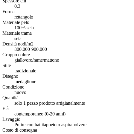
Spessore cm
0.3
Forma
rettangolo
Materiale pelo
100% seta
Materiale trama
seta
Densità nodi/m2
800.000-900.000
Gruppo colore
giallo/oro/rame/mattone
Stile
tradizionale
Disegno
medaglione
Condizione
nuovo
Quantità
solo 1 pezzo prodotto artigianalmente
Età
contemporaneo (0-20 anni)
Lavaggio
Pulire con battitappeto o aspirapolvere
Costo di consegna