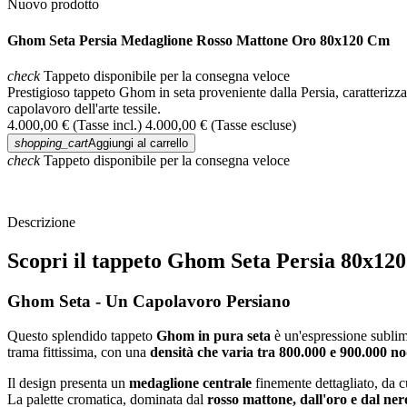
Nuovo prodotto
Ghom Seta Persia Medaglione Rosso Mattone Oro 80x120 Cm
check
Tappeto disponibile per la consegna veloce
Prestigioso tappeto Ghom in seta proveniente dalla Persia, caratterizzat
capolavoro dell'arte tessile.
4.000,00 €
(Tasse incl.)
4.000,00 €
(Tasse escluse)
shopping_cart
Aggiungi al carrello
check
Tappeto disponibile per la consegna veloce
Descrizione
Scopri il tappeto Ghom Seta Persia 80x1
Ghom Seta - Un Capolavoro Persiano
Questo splendido tappeto
Ghom in pura seta
è un'espressione sublime
trama fittissima, con una
densità che varia tra 800.000 e 900.000 n
Il design presenta un
medaglione centrale
finemente dettagliato, da cu
La palette cromatica, dominata dal
rosso mattone, dall'oro e dal ner