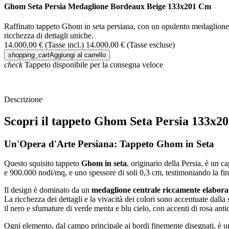
Ghom Seta Persia Medaglione Bordeaux Beige 133x201 Cm
Raffinato tappeto Ghom in seta persiana, con un opulento medaglione c
ricchezza di dettagli uniche.
14.000,00 €
(Tasse incl.)
14.000,00 €
(Tasse escluse)
shopping_cart
Aggiungi al carrello
check
Tappeto disponibile per la consegna veloce
Descrizione
Scopri il tappeto Ghom Seta Persia 133x
Un'Opera d'Arte Persiana: Tappeto Ghom in Seta
Questo squisito tappeto
Ghom in seta
, originario della Persia, è un c
e 900.000 nodi/mq, e uno spessore di soli 0,3 cm, testimoniando la fine
Il design è dominato da un
medaglione centrale riccamente elabora
La ricchezza dei dettagli e la vivacità dei colori sono accentuate dall
il nero e sfumature di verde menta e blu cielo, con accenti di rosa anti
Ogni elemento, dal campo principale ai bordi finemente disegnati, è un t