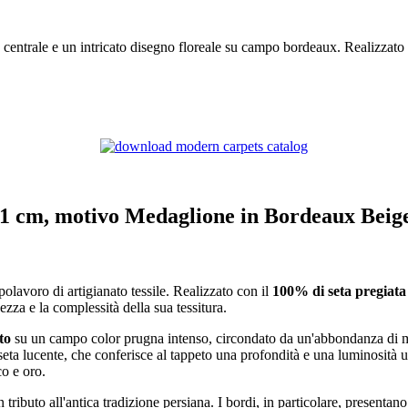
entrale e un intricato disegno floreale su campo bordeaux. Realizzato 
201 cm, motivo Medaglione in Bordeaux Bei
apolavoro di artigianato tessile. Realizzato con il
100% di seta pregiata
zza e la complessità della sua tessitura.
to
su un campo color prugna intenso, circondato da un'abbondanza di motivi f
a seta lucente, che conferisce al tappeto una profondità e una luminosità
co e oro.
ributo all'antica tradizione persiana. I bordi, in particolare, presentano