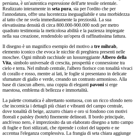
persiana, è un'autentica espressione dell'arte tessile orientale.
Realizzato interamente in
seta pura
, sia per l'ordito che per
l'annodatura, offre una lucentezza ineguagliabile e una morbidezza
al tatto che ne svela immediatamente la preziosità. La sua
elevatissima densità di circa 800.000-900.000 nodi per metro
quadrato testimonia la meticolosa abilità e la pazienza impiegate
nella sua creazione, rendendolo un'opera di raffinatissima fattura.
Il disegno è un magnifico esempio del motivo a
tre mihrab
,
elemento iconico che evoca le nicchie di preghiera presenti nelle
moschee. Ogni mihrab racchiude un lussureggiante
Albero della
Vita
, simbolo universale di crescita, prosperità e connessione tra
cielo e terra. Nel mihrab centrale, l'albero fiorisce con tonalità vivaci
di corallo e rosso, mentre ai lati, le foglie si presentano in delicate
sfumature di giallo e verde, creando un contrasto armonioso. Alla
base di ciascun albero, una coppia di eleganti
pavoni
si erge
maestosa, emblema di bellezza e immortalità.
La palette cromatica è altrettanto sontuosa, con un ricco sfondo nero
che incornicia i dettagli più chiari e vibranti del campo centrale,
dove tonalità di beige, azzurro chiaro e oro si fondono con motivi
floreali e paisley (boteh) finemente delineati. Il bordo principale,
anch'esso nero, è impreziosito da un elaborato disegno a tutto campo
di foglie e fiori stilizzati, che riprende i colori del tappeto e ne
accentua l'eleganza complessiva. La frangia di seta chiara aggiunge