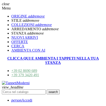
close
Menu
ORIGINE
add
remove
STILE
add
remove
COLLEZIONI
add
remove
ARREDAMENTO
add
remove
STANZA
add
remove
NUOVI ARRIVI
OFFERTE
CERCA
AMBIENTA CON AI
CLICCA QUI E AMBIENTA I TAPPETI NELLA TUA
STANZA
+39 02 8690 689
+39 379 3420 491
view_headline
search
person
Accedi