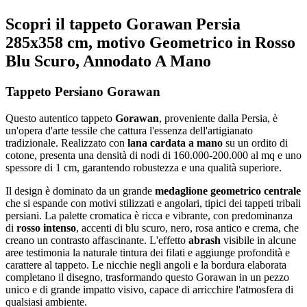
Scopri il tappeto Gorawan Persia
285x358 cm, motivo Geometrico in Rosso
Blu Scuro, Annodato A Mano
Tappeto Persiano Gorawan
Questo autentico tappeto
Gorawan
, proveniente dalla Persia, è
un'opera d'arte tessile che cattura l'essenza dell'artigianato
tradizionale. Realizzato con
lana cardata a mano
su un ordito di
cotone, presenta una densità di nodi di 160.000-200.000 al mq e uno
spessore di 1 cm, garantendo robustezza e una qualità superiore.
Il design è dominato da un grande
medaglione geometrico centrale
che si espande con motivi stilizzati e angolari, tipici dei tappeti tribali
persiani. La palette cromatica è ricca e vibrante, con predominanza
di
rosso intenso
, accenti di blu scuro, nero, rosa antico e crema, che
creano un contrasto affascinante. L'effetto
abrash
visibile in alcune
aree testimonia la naturale tintura dei filati e aggiunge profondità e
carattere al tappeto. Le nicchie negli angoli e la bordura elaborata
completano il disegno, trasformando questo Gorawan in un pezzo
unico e di grande impatto visivo, capace di arricchire l'atmosfera di
qualsiasi ambiente.