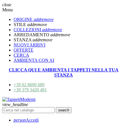
close
Menu
ORIGINE
add
remove
STILE
add
remove
COLLEZIONI
add
remove
ARREDAMENTO
add
remove
STANZA
add
remove
NUOVI ARRIVI
OFFERTE
CERCA
AMBIENTA CON AI
CLICCA QUI E AMBIENTA I TAPPETI NELLA TUA
STANZA
+39 02 8690 689
+39 379 3420 491
view_headline
search
person
Accedi