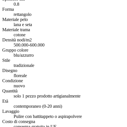
0.8
Forma
rettangolo
Materiale pelo
lana e seta
Materiale trama
cotone
Densità nodi/m2
500.000-600.000
Gruppo colore
blu/azzurro
Stile
tradizionale
Disegno
floreale
Condizione
nuovo
Quantità
solo 1 pezzo prodotto artigianalmente
Età
contemporaneo (0-20 anni)
Lavaggio
Pulire con battitappeto o aspirapolvere
Costo di consegna
consegna gratuita in UE