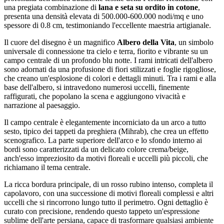
una pregiata combinazione di
lana e seta su ordito in cotone
,
presenta una densità elevata di 500.000-600.000 nodi/mq e uno
spessore di 0.8 cm, testimoniando l'eccellente maestria artigianale.
Il cuore del disegno è un magnifico
Albero della Vita
, un simbolo
universale di connessione tra cielo e terra, fiorito e vibrante su un
campo centrale di un profondo blu notte. I rami intricati dell'albero
sono adornati da una profusione di fiori stilizzati e foglie rigogliose,
che creano un'esplosione di colori e dettagli minuti. Tra i rami e alla
base dell'albero, si intravedono numerosi uccelli, finemente
raffigurati, che popolano la scena e aggiungono vivacità e
narrazione al paesaggio.
Il campo centrale è elegantemente incorniciato da un arco a tutto
sesto, tipico dei tappeti da preghiera (Mihrab), che crea un effetto
scenografico. La parte superiore dell'arco e lo sfondo interno ai
bordi sono caratterizzati da un delicato colore crema/beige,
anch'esso impreziosito da motivi floreali e uccelli più piccoli, che
richiamano il tema centrale.
La ricca bordura principale, di un rosso rubino intenso, completa il
capolavoro, con una successione di motivi floreali complessi e altri
uccelli che si rincorrono lungo tutto il perimetro. Ogni dettaglio è
curato con precisione, rendendo questo tappeto un'espressione
sublime dell'arte persiana, capace di trasformare qualsiasi ambiente