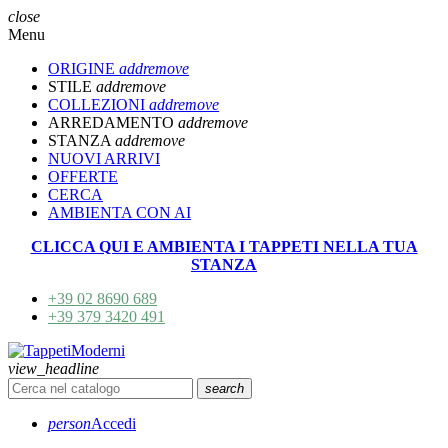
close
Menu
ORIGINE
add
remove
STILE
add
remove
COLLEZIONI
add
remove
ARREDAMENTO
add
remove
STANZA
add
remove
NUOVI ARRIVI
OFFERTE
CERCA
AMBIENTA CON AI
CLICCA QUI E AMBIENTA I TAPPETI NELLA TUA
STANZA
+39 02 8690 689
+39 379 3420 491
view_headline
search
person
Accedi