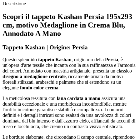
Descrizione
Scopri il tappeto Kashan Persia 195x293
cm, motivo Medaglione in Crema Blu,
Annodato A Mano
Tappeto Kashan | Origine: Persia
Questo splendido
tappeto Kashan
, originario della
Persia
, è
un'opera d'arte tessile che incanta con la sua raffinatezza e l'armonia
dei colori. Annodato con maestria artigianale, presenta un classico
disegno a medaglione centrale
, riccamente ornato da motivi
floreali stilizzati, arabeschi e palmette che si estendono su un
elegante
fondo color crema
.
La meticolosa tessitura con
lana cardata a mano
assicura una
durabilità eccezionale e una morbidezza inconfondibile, mentre
l'ordito in cotone garantisce stabilità e compattezza. I contorni
definiti e i dettagli intricati sono esaltati da una tavolozza di colori
dominata dal blu intenso e dall'azzurro cielo, affiancati da accenti di
rosso e tocchi ocra, che creano un contrasto visivo sofisticato.
Le bordure elaborate, che circondano il campo centrale, riprendono