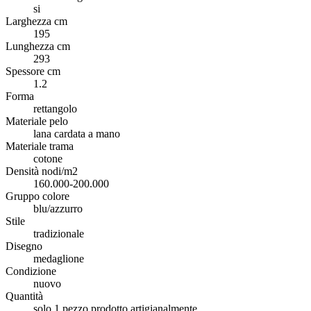
si
Larghezza cm
195
Lunghezza cm
293
Spessore cm
1.2
Forma
rettangolo
Materiale pelo
lana cardata a mano
Materiale trama
cotone
Densità nodi/m2
160.000-200.000
Gruppo colore
blu/azzurro
Stile
tradizionale
Disegno
medaglione
Condizione
nuovo
Quantità
solo 1 pezzo prodotto artigianalmente