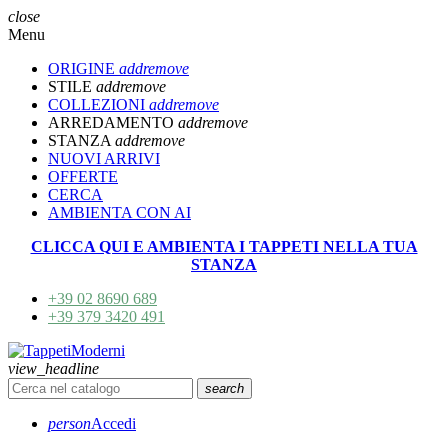
close
Menu
ORIGINE
add
remove
STILE
add
remove
COLLEZIONI
add
remove
ARREDAMENTO
add
remove
STANZA
add
remove
NUOVI ARRIVI
OFFERTE
CERCA
AMBIENTA CON AI
CLICCA QUI E AMBIENTA I TAPPETI NELLA TUA
STANZA
+39 02 8690 689
+39 379 3420 491
view_headline
search
person
Accedi