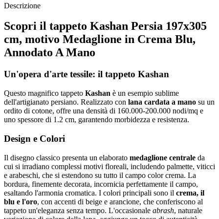
Descrizione
Scopri il tappeto Kashan Persia 197x305
cm, motivo Medaglione in Crema Blu,
Annodato A Mano
Un'opera d'arte tessile: il tappeto Kashan
Questo magnifico tappeto
Kashan
è un esempio sublime
dell'artigianato persiano. Realizzato con
lana cardata a mano
su un
ordito di cotone, offre una densità di 160.000-200.000 nodi/mq e
uno spessore di 1.2 cm, garantendo morbidezza e resistenza.
Design e Colori
Il disegno classico presenta un elaborato
medaglione centrale
da
cui si irradiano complessi motivi floreali, includendo palmette, viticci
e arabeschi, che si estendono su tutto il campo color crema. La
bordura, finemente decorata, incornicia perfettamente il campo,
esaltando l'armonia cromatica. I colori principali sono il
crema, il
blu e l'oro
, con accenti di beige e arancione, che conferiscono al
tappeto un'eleganza senza tempo. L'occasionale
abrash
, naturale