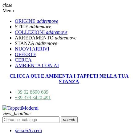
close
Menu
ORIGINE
add
remove
STILE
add
remove
COLLEZIONI
add
remove
ARREDAMENTO
add
remove
STANZA
add
remove
NUOVI ARRIVI
OFFERTE
CERCA
AMBIENTA CON AI
CLICCA QUI E AMBIENTA I TAPPETI NELLA TUA
STANZA
+39 02 8690 689
+39 379 3420 491
view_headline
search
person
Accedi