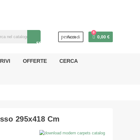
0
person
Accedi
0,00 €
search
RIVI
OFFERTE
CERCA
osso 295x418 Cm