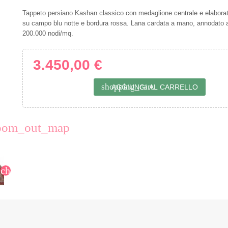
Tappeto persiano Kashan classico con medaglione centrale e elaborati 
su campo blu notte e bordura rossa. Lana cardata a mano, annodato 
200.000 nodi/mq.
3.450,00 €
shopping_cart
AGGIUNGI AL CARRELLO
oom_out_map
chevron_right