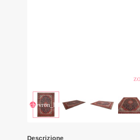
z
chevron_left
Descrizione