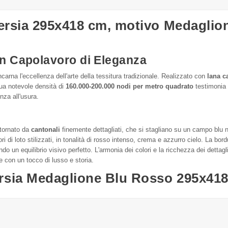
Persia 295x418 cm, motivo Medaglio
Un Capolavoro di Eleganza
incarna l'eccellenza dell'arte della tessitura tradizionale. Realizzato con
lana c
ua notevole densità di
160.000-200.000 nodi per metro quadrato
testimonia 
nza all'usura.
tornato da
cantonali
finemente dettagliati, che si stagliano su un campo blu n
fiori di loto stilizzati, in tonalità di rosso intenso, crema e azzurro cielo. La 
creando un equilibrio visivo perfetto. L'armonia dei colori e la ricchezza dei de
e con un tocco di lusso e storia.
rsia Medaglione Blu Rosso 295x41