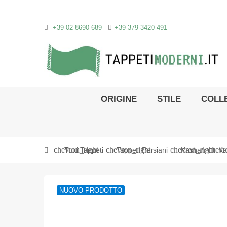
+39 02 8690 689
+39 379 3420 491
ORIGINE
STILE
COLLE
chevron_right
chevron_right
chevron_right
chevr
Tutti Tappeti
Tappeti Persiani
Kashan
Ka
NUOVO PRODOTTO