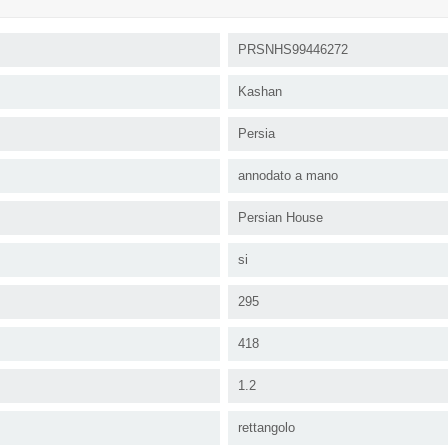
PRSNHS99446272
Kashan
Persia
annodato a mano
Persian House
si
295
418
1.2
rettangolo