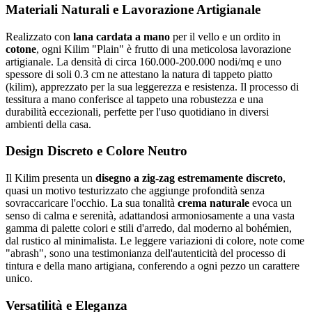
Materiali Naturali e Lavorazione Artigianale
Realizzato con
lana cardata a mano
per il vello e un ordito in
cotone
, ogni Kilim "Plain" è frutto di una meticolosa lavorazione
artigianale. La densità di circa 160.000-200.000 nodi/mq e uno
spessore di soli 0.3 cm ne attestano la natura di tappeto piatto
(kilim), apprezzato per la sua leggerezza e resistenza. Il processo di
tessitura a mano conferisce al tappeto una robustezza e una
durabilità eccezionali, perfette per l'uso quotidiano in diversi
ambienti della casa.
Design Discreto e Colore Neutro
Il Kilim presenta un
disegno a zig-zag estremamente discreto
,
quasi un motivo testurizzato che aggiunge profondità senza
sovraccaricare l'occhio. La sua tonalità
crema naturale
evoca un
senso di calma e serenità, adattandosi armoniosamente a una vasta
gamma di palette colori e stili d'arredo, dal moderno al bohémien,
dal rustico al minimalista. Le leggere variazioni di colore, note come
"abrash", sono una testimonianza dell'autenticità del processo di
tintura e della mano artigiana, conferendo a ogni pezzo un carattere
unico.
Versatilità e Eleganza