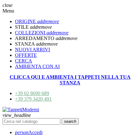
close
Menu
ORIGINE
add
remove
STILE
add
remove
COLLEZIONI
add
remove
ARREDAMENTO
add
remove
STANZA
add
remove
NUOVI ARRIVI
OFFERTE
CERCA
AMBIENTA CON AI
CLICCA QUI E AMBIENTA I TAPPETI NELLA TUA
STANZA
+39 02 8690 689
+39 379 3420 491
view_headline
search
person
Accedi