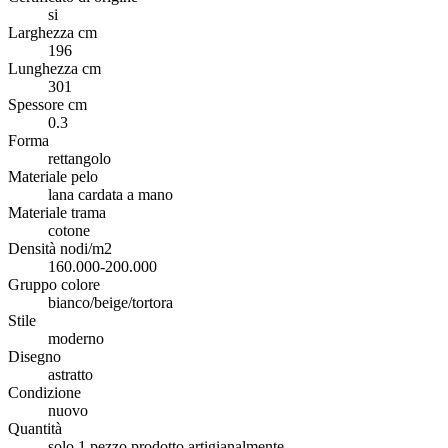
si
Larghezza cm
196
Lunghezza cm
301
Spessore cm
0.3
Forma
rettangolo
Materiale pelo
lana cardata a mano
Materiale trama
cotone
Densità nodi/m2
160.000-200.000
Gruppo colore
bianco/beige/tortora
Stile
moderno
Disegno
astratto
Condizione
nuovo
Quantità
solo 1 pezzo prodotto artigianalmente