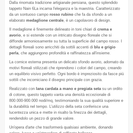
Dalla rinomata tradizione artigianale persiana, questo splendido
tappeto Nain 6La incarna l'eleganza e la maestria. Caratterizzato
da un sontuoso campo
rosso rubino
che fa da sfondo a un
elaborato
medaglione centrale
, è un capolavoro di design.
Il medaglione è finemente delineato in toni chiari di
crema e
avorio
, e si estende con un intricato disegno floreale che si
diffonde armoniosamente su tutta la superficie del campo rosso. I
dettagli floreali sono arricchiti da sottili accenti di
blu e grigio
perla
, che aggiungono profondità e raffinatezza all'insieme.
La cornice esterna presenta un delicato sfondo avorio, adornato da
motivi floreali stilizzati che riprendono i colori del campo, creando
un equilibrio visivo perfetto. Ogni bordo è impreziosito da fasce più
sottili che incorniciano il disegno principale con grazia.
Realizzato con
lana cardata a mano e pregiata seta
su un ordito
di cotone, questo tappeto vanta una densità eccezionale di
800.000-900.000 nodi/mq, testimoniando la sua qualità superiore e
la durabilità nel tempo. L'utilizzo della seta conferisce una
lucentezza unica e mette in risalto la finezza dei dettagli,
rendendolo un pezzo di grande valore.
Un'opera d'arte che trasformerà qualsiasi ambiente, donando