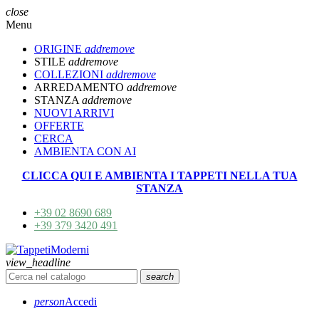
close
Menu
ORIGINE
add
remove
STILE
add
remove
COLLEZIONI
add
remove
ARREDAMENTO
add
remove
STANZA
add
remove
NUOVI ARRIVI
OFFERTE
CERCA
AMBIENTA CON AI
CLICCA QUI E AMBIENTA I TAPPETI NELLA TUA
STANZA
+39 02 8690 689
+39 379 3420 491
view_headline
search
person
Accedi