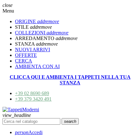
close
Menu
ORIGINE
add
remove
STILE
add
remove
COLLEZIONI
add
remove
ARREDAMENTO
add
remove
STANZA
add
remove
NUOVI ARRIVI
OFFERTE
CERCA
AMBIENTA CON AI
CLICCA QUI E AMBIENTA I TAPPETI NELLA TUA
STANZA
+39 02 8690 689
+39 379 3420 491
view_headline
search
person
Accedi