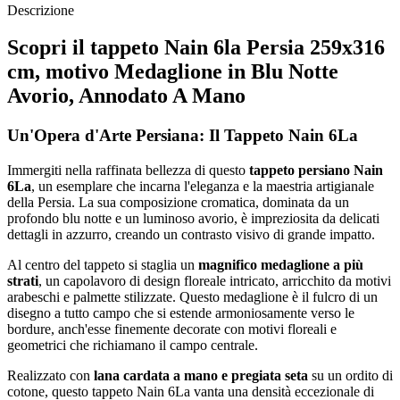
Descrizione
Scopri il tappeto Nain 6la Persia 259x316
cm, motivo Medaglione in Blu Notte
Avorio, Annodato A Mano
Un'Opera d'Arte Persiana: Il Tappeto Nain 6La
Immergiti nella raffinata bellezza di questo
tappeto persiano Nain
6La
, un esemplare che incarna l'eleganza e la maestria artigianale
della Persia. La sua composizione cromatica, dominata da un
profondo blu notte e un luminoso avorio, è impreziosita da delicati
dettagli in azzurro, creando un contrasto visivo di grande impatto.
Al centro del tappeto si staglia un
magnifico medaglione a più
strati
, un capolavoro di design floreale intricato, arricchito da motivi
arabeschi e palmette stilizzate. Questo medaglione è il fulcro di un
disegno a tutto campo che si estende armoniosamente verso le
bordure, anch'esse finemente decorate con motivi floreali e
geometrici che richiamano il campo centrale.
Realizzato con
lana cardata a mano e pregiata seta
su un ordito di
cotone, questo tappeto Nain 6La vanta una densità eccezionale di