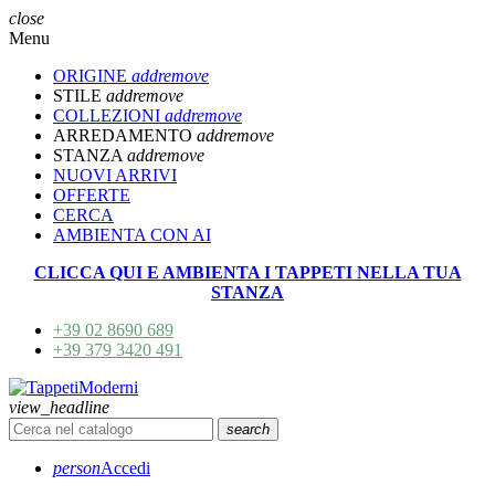
close
Menu
ORIGINE
add
remove
STILE
add
remove
COLLEZIONI
add
remove
ARREDAMENTO
add
remove
STANZA
add
remove
NUOVI ARRIVI
OFFERTE
CERCA
AMBIENTA CON AI
CLICCA QUI E AMBIENTA I TAPPETI NELLA TUA
STANZA
+39 02 8690 689
+39 379 3420 491
view_headline
search
person
Accedi