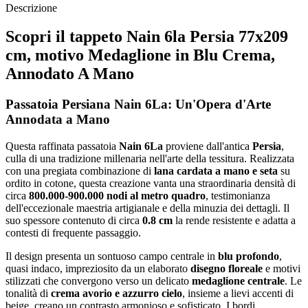
Descrizione
Scopri il tappeto Nain 6la Persia 77x209
cm, motivo Medaglione in Blu Crema,
Annodato A Mano
Passatoia Persiana Nain 6La: Un'Opera d'Arte
Annodata a Mano
Questa raffinata passatoia
Nain 6La
proviene dall'antica
Persia
,
culla di una tradizione millenaria nell'arte della tessitura. Realizzata
con una pregiata combinazione di
lana cardata a mano e seta
su
ordito in cotone, questa creazione vanta una straordinaria densità di
circa
800.000-900.000 nodi al metro quadro
, testimonianza
dell'eccezionale maestria artigianale e della minuzia dei dettagli. Il
suo spessore contenuto di circa
0.8 cm
la rende resistente e adatta a
contesti di frequente passaggio.
Il design presenta un sontuoso campo centrale in
blu profondo
,
quasi indaco, impreziosito da un elaborato
disegno floreale
e motivi
stilizzati che convergono verso un delicato
medaglione centrale
. Le
tonalità di
crema avorio e azzurro cielo
, insieme a lievi accenti di
beige, creano un contrasto armonioso e sofisticato. I bordi,