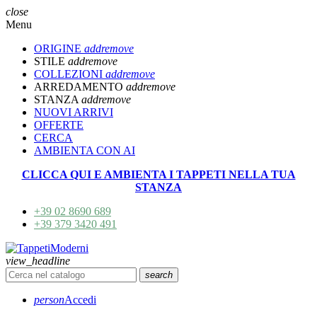
close
Menu
ORIGINE
add
remove
STILE
add
remove
COLLEZIONI
add
remove
ARREDAMENTO
add
remove
STANZA
add
remove
NUOVI ARRIVI
OFFERTE
CERCA
AMBIENTA CON AI
CLICCA QUI E AMBIENTA I TAPPETI NELLA TUA
STANZA
+39 02 8690 689
+39 379 3420 491
view_headline
search
person
Accedi