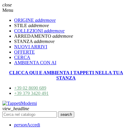
close
Menu
ORIGINE
add
remove
STILE
add
remove
COLLEZIONI
add
remove
ARREDAMENTO
add
remove
STANZA
add
remove
NUOVI ARRIVI
OFFERTE
CERCA
AMBIENTA CON AI
CLICCA QUI E AMBIENTA I TAPPETI NELLA TUA
STANZA
+39 02 8690 689
+39 379 3420 491
view_headline
search
person
Accedi