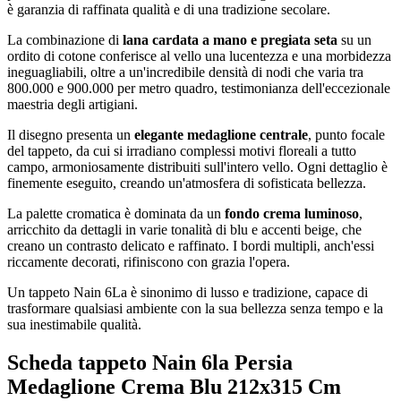
è garanzia di raffinata qualità e di una tradizione secolare.
La combinazione di
lana cardata a mano e pregiata seta
su un
ordito di cotone conferisce al vello una lucentezza e una morbidezza
ineguagliabili, oltre a un'incredibile densità di nodi che varia tra
800.000 e 900.000 per metro quadro, testimonianza dell'eccezionale
maestria degli artigiani.
Il disegno presenta un
elegante medaglione centrale
, punto focale
del tappeto, da cui si irradiano complessi motivi floreali a tutto
campo, armoniosamente distribuiti sull'intero vello. Ogni dettaglio è
finemente eseguito, creando un'atmosfera di sofisticata bellezza.
La palette cromatica è dominata da un
fondo crema luminoso
,
arricchito da dettagli in varie tonalità di blu e accenti beige, che
creano un contrasto delicato e raffinato. I bordi multipli, anch'essi
riccamente decorati, rifiniscono con grazia l'opera.
Un tappeto Nain 6La è sinonimo di lusso e tradizione, capace di
trasformare qualsiasi ambiente con la sua bellezza senza tempo e la
sua inestimabile qualità.
Scheda tappeto Nain 6la Persia
Medaglione Crema Blu 212x315 Cm