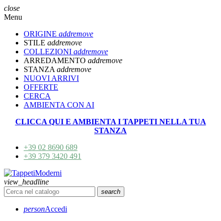
close
Menu
ORIGINE
add
remove
STILE
add
remove
COLLEZIONI
add
remove
ARREDAMENTO
add
remove
STANZA
add
remove
NUOVI ARRIVI
OFFERTE
CERCA
AMBIENTA CON AI
CLICCA QUI E AMBIENTA I TAPPETI NELLA TUA
STANZA
+39 02 8690 689
+39 379 3420 491
view_headline
search
person
Accedi