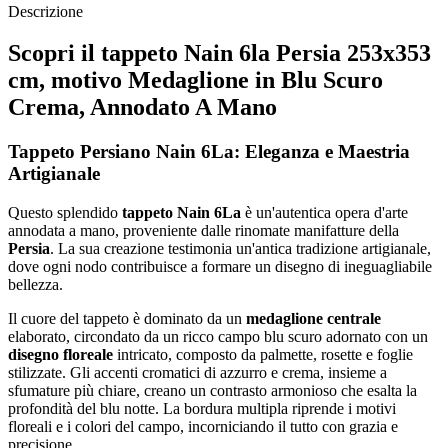
Descrizione
Scopri il tappeto Nain 6la Persia 253x353
cm, motivo Medaglione in Blu Scuro
Crema, Annodato A Mano
Tappeto Persiano Nain 6La: Eleganza e Maestria
Artigianale
Questo splendido
tappeto Nain 6La
è un'autentica opera d'arte
annodata a mano, proveniente dalle rinomate manifatture della
Persia
. La sua creazione testimonia un'antica tradizione artigianale,
dove ogni nodo contribuisce a formare un disegno di ineguagliabile
bellezza.
Il cuore del tappeto è dominato da un
medaglione centrale
elaborato, circondato da un ricco campo blu scuro adornato con un
disegno floreale
intricato, composto da palmette, rosette e foglie
stilizzate. Gli accenti cromatici di azzurro e crema, insieme a
sfumature più chiare, creano un contrasto armonioso che esalta la
profondità del blu notte. La bordura multipla riprende i motivi
floreali e i colori del campo, incorniciando il tutto con grazia e
precisione.