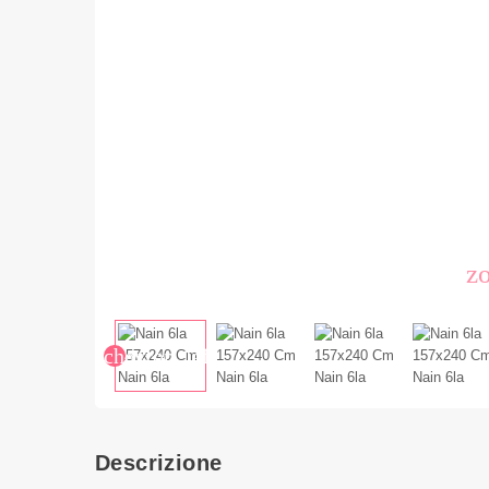
z
chevron_left
Descrizione