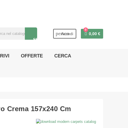
0
person
Accedi
0,00 €
search
RIVI
OFFERTE
CERCA
rro Crema 157x240 Cm