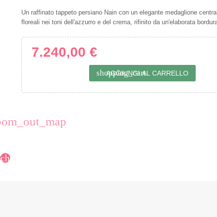
Un raffinato tappeto persiano Nain con un elegante medaglione centra
floreali nei toni dell'azzurro e del crema, rifinito da un'elaborata bordur
7.240,00 €
shopping_cart
AGGIUNGI AL CARRELLO
oom_out_map
chevron_right