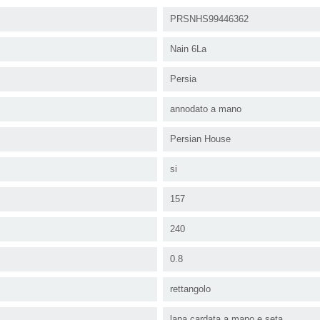
PRSNHS99446362
Nain 6La
Persia
annodato a mano
Persian House
si
157
240
0.8
rettangolo
lana cardata a mano e seta