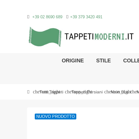
+39 02 8690 689
+39 379 3420 491
ORIGINE
STILE
COLLE
chevron_right
chevron_right
chevron_right
chev
Tutti Tappeti
Tappeti Persiani
Nain 6La
N
NUOVO PRODOTTO