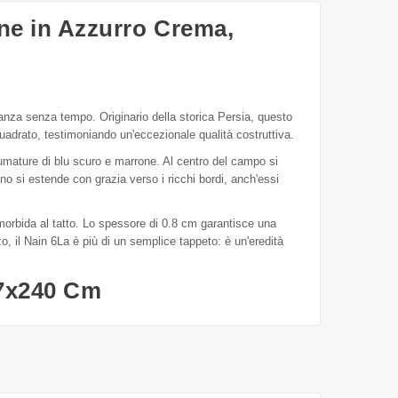
one in Azzurro Crema,
eganza senza tempo. Originario della storica Persia, questo
uadrato, testimoniando un'eccezionale qualità costruttiva.
fumature di blu scuro e marrone. Al centro del campo si
segno si estende con grazia verso i ricchi bordi, anch'essi
 morbida al tatto. Lo spessore di 0.8 cm garantisce una
o, il Nain 6La è più di un semplice tappeto: è un'eredità
57x240 Cm