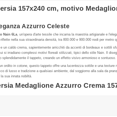
 Persia 157x240 cm, motivo Medagli
leganza Azzurro Celeste
no Nain 6La
, un'opera d'arte tessile che incarna la maestria artigianale e l'el
flette nella sua straordinaria densità, tra 800.000 e 900.000 nodi per metro q
e un caldo crema, sapientemente arricchiti da accenti di bordeaux e sottili s
ui si irradiano complessi motivi floreali stilizzati, tipici dello stile Nain. Il di
iano splendidamente il tappeto, creando un effetto visivo armonioso e sontuoso.
un ordito in cotone, questo tappeto offre una lucentezza sottile e una texture
co di lusso e tradizione a qualsiasi ambiente, dal soggiorno alla sala da pranz
 la sua innata nobiltà.
ersia Medaglione Azzurro Crema 1