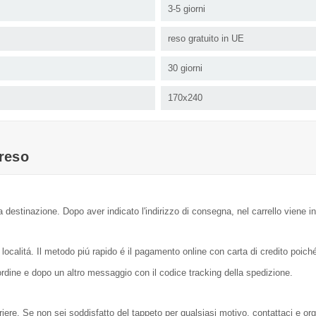
3-5 giorni
reso gratuito in UE
30 giorni
170x240
reso
a destinazione. Dopo aver indicato l'indirizzo di consegna, nel carrello viene in
localitá. Il metodo piú rapido é il pagamento online con carta di credito poic
dine e dopo un altro messaggio con il codice tracking della spedizione.
orriere. Se non sei soddisfatto del tappeto per qualsiasi motivo, contattaci e or