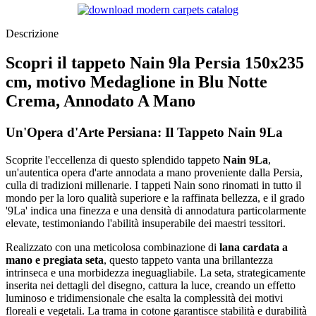
Descrizione
Scopri il tappeto Nain 9la Persia 150x235
cm, motivo Medaglione in Blu Notte
Crema, Annodato A Mano
Un'Opera d'Arte Persiana: Il Tappeto Nain 9La
Scoprite l'eccellenza di questo splendido tappeto
Nain 9La
,
un'autentica opera d'arte annodata a mano proveniente dalla Persia,
culla di tradizioni millenarie. I tappeti Nain sono rinomati in tutto il
mondo per la loro qualità superiore e la raffinata bellezza, e il grado
'9La' indica una finezza e una densità di annodatura particolarmente
elevate, testimoniando l'abilità insuperabile dei maestri tessitori.
Realizzato con una meticolosa combinazione di
lana cardata a
mano e pregiata seta
, questo tappeto vanta una brillantezza
intrinseca e una morbidezza ineguagliabile. La seta, strategicamente
inserita nei dettagli del disegno, cattura la luce, creando un effetto
luminoso e tridimensionale che esalta la complessità dei motivi
floreali e vegetali. La trama in cotone garantisce stabilità e durabilità