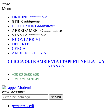
close
Menu
ORIGINE
add
remove
STILE
add
remove
COLLEZIONI
add
remove
ARREDAMENTO
add
remove
STANZA
add
remove
NUOVI ARRIVI
OFFERTE
CERCA
AMBIENTA CON AI
CLICCA QUI E AMBIENTA I TAPPETI NELLA TUA
STANZA
+39 02 8690 689
+39 379 3420 491
view_headline
search
person
Accedi