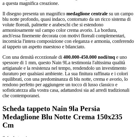
a questa magnifica creazione.
Il disegno presenta un magnifico
medaglione centrale
su un campo
blu notte profondo, quasi indaco, contornato da un ricco sistema di
volute floreali, palmette e arabeschi che si estendono
armoniosamente sul campo color crema avorio. La bordura,
anch'essa finemente decorata con motivi floreali complementari,
incornicia l'intera composizione con eleganza e armonia, conferendo
al tappeto un aspetto maestoso e bilanciato.
Con una densità eccezionale di
400.000-450.000 nodi/mq
e uno
spessore di 1 mm, questo Nain 9La testimonia l'altissima qualità
artigianale e la resistenza nel tempo, rendendolo un investimento
duraturo per qualsiasi ambiente. La sua finitura raffinata e i colori
equilibrati, con una predominanza di blu notte, crema e avorio, lo
rendono perfetto per aggiungere un tocco di lusso classico e
sofisticatezza alla vostra casa, adattandosi sia ad arredi tradizionali
che contemporanei.
Scheda tappeto Nain 9la Persia
Medaglione Blu Notte Crema 150x235
Cm