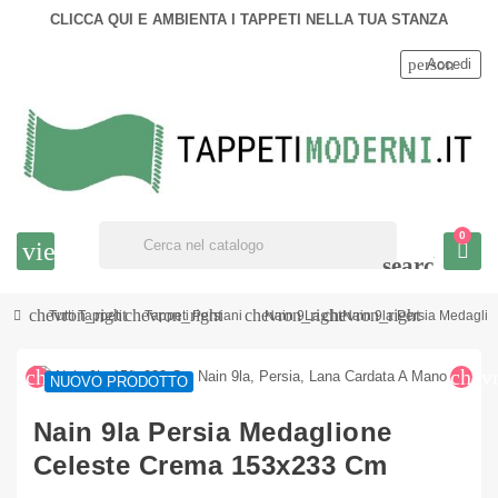
CLICCA QUI E AMBIENTA I TAPPETI NELLA TUA STANZA
person
Accedi
0
view_headline
search
chevron_right
chevron_right
chevron_right
chevron_right
Tutti Tappeti
Tappeti Persiani
Nain 9La
Nain 9la Persia Medagli
chevron_left
chev
NUOVO PRODOTTO
Nain 9la Persia Medaglione
Celeste Crema 153x233 Cm