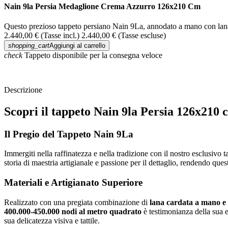
Nain 9la Persia Medaglione Crema Azzurro 126x210 Cm
Questo prezioso tappeto persiano Nain 9La, annodato a mano con lana e
2.440,00 €
(Tasse incl.)
2.440,00 €
(Tasse escluse)
shopping_cart
Aggiungi al carrello
check
Tappeto disponibile per la consegna veloce
Descrizione
Scopri il tappeto Nain 9la Persia 126x21
Il Pregio del Tappeto Nain 9La
Immergiti nella raffinatezza e nella tradizione con il nostro esclusivo 
storia di maestria artigianale e passione per il dettaglio, rendendo que
Materiali e Artigianato Superiore
Realizzato con una pregiata combinazione di
lana cardata a mano e 
400.000-450.000 nodi al metro quadrato
è testimonianza della sua e
sua delicatezza visiva e tattile.