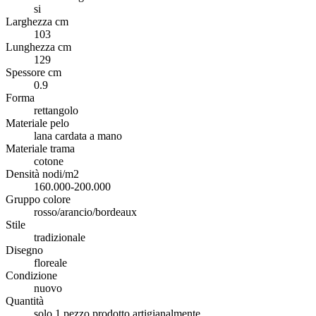
si
Larghezza cm
103
Lunghezza cm
129
Spessore cm
0.9
Forma
rettangolo
Materiale pelo
lana cardata a mano
Materiale trama
cotone
Densità nodi/m2
160.000-200.000
Gruppo colore
rosso/arancio/bordeaux
Stile
tradizionale
Disegno
floreale
Condizione
nuovo
Quantità
solo 1 pezzo prodotto artigianalmente