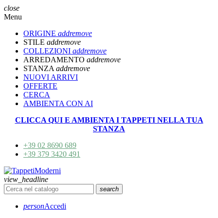
close
Menu
ORIGINE
add
remove
STILE
add
remove
COLLEZIONI
add
remove
ARREDAMENTO
add
remove
STANZA
add
remove
NUOVI ARRIVI
OFFERTE
CERCA
AMBIENTA CON AI
CLICCA QUI E AMBIENTA I TAPPETI NELLA TUA
STANZA
+39 02 8690 689
+39 379 3420 491
view_headline
search
person
Accedi