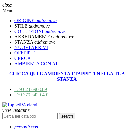
close
Menu
ORIGINE
add
remove
STILE
add
remove
COLLEZIONI
add
remove
ARREDAMENTO
add
remove
STANZA
add
remove
NUOVI ARRIVI
OFFERTE
CERCA
AMBIENTA CON AI
CLICCA QUI E AMBIENTA I TAPPETI NELLA TUA
STANZA
+39 02 8690 689
+39 379 3420 491
view_headline
search
person
Accedi