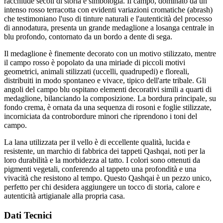
racchiude secoli di storia e simbologia. Il campo, dominato da un
intenso rosso terracotta con evidenti variazioni cromatiche (abrash)
che testimoniano l'uso di tinture naturali e l'autenticità del processo
di annodatura, presenta un grande medaglione a losanga centrale in
blu profondo, contornato da un bordo a dente di sega.
Il medaglione è finemente decorato con un motivo stilizzato, mentre
il campo rosso è popolato da una miriade di piccoli motivi
geometrici, animali stilizzati (uccelli, quadrupedi) e floreali,
distribuiti in modo spontaneo e vivace, tipico dell'arte tribale. Gli
angoli del campo blu ospitano elementi decorativi simili a quarti di
medaglione, bilanciando la composizione. La bordura principale, su
fondo crema, è ornata da una sequenza di rosoni e foglie stilizzate,
incorniciata da controbordure minori che riprendono i toni del
campo.
La lana utilizzata per il vello è di eccellente qualità, lucida e
resistente, un marchio di fabbrica dei tappeti Qashqai, noti per la
loro durabilità e la morbidezza al tatto. I colori sono ottenuti da
pigmenti vegetali, conferendo al tappeto una profondità e una
vivacità che resistono al tempo. Questo Qashqai è un pezzo unico,
perfetto per chi desidera aggiungere un tocco di storia, calore e
autenticità artigianale alla propria casa.
Dati Tecnici