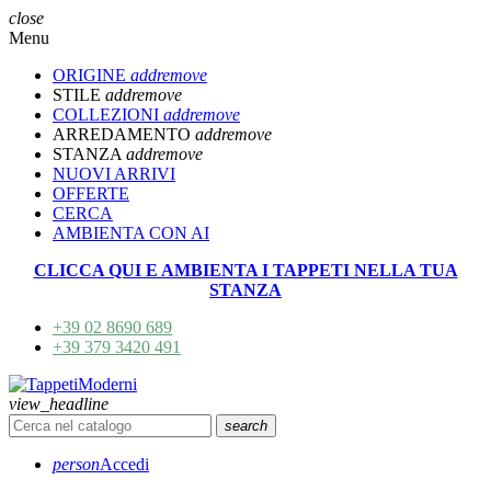
close
Menu
ORIGINE
add
remove
STILE
add
remove
COLLEZIONI
add
remove
ARREDAMENTO
add
remove
STANZA
add
remove
NUOVI ARRIVI
OFFERTE
CERCA
AMBIENTA CON AI
CLICCA QUI E AMBIENTA I TAPPETI NELLA TUA
STANZA
+39 02 8690 689
+39 379 3420 491
view_headline
search
person
Accedi