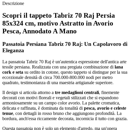
Descrizione
Scopri il tappeto Tabriz 70 Raj Persia
85x324 cm, motivo Astratto in Avorio
Pesca, Annodato A Mano
Passatoia Persiana Tabriz 70 Raj: Un Capolavoro di
Eleganza
La passatoia Tabriz 70 Raj è un'autentica espressione dell'antica arte
tessile persiana. Realizzata con una pregiata combinazione di
lana
cork e seta
su ordito in cotone, questo tappeto si distingue per la sua
eccezionale densità di circa 700.000-800.000 nodi per metro
quadrato, testimonianza di una maestria artigianale superiore.
Il design si articola attorno a
tre medaglioni centrali
, finemente
decorati con motivi floreali e vegetali stilizzati che si espandono
armoniosamente su un campo color avorio. La palette cromatica,
delicata e raffinata, è dominata da tonalità di
pesca, avorio e celeste
tenue
, con dettagli in rosso bruno che aggiungono profondità. La
bordura, anch'essa riccamente decorata, incornicia il tutto con grazia.
Questa passatoia non è solo un elemento d'arredo, ma un'opera