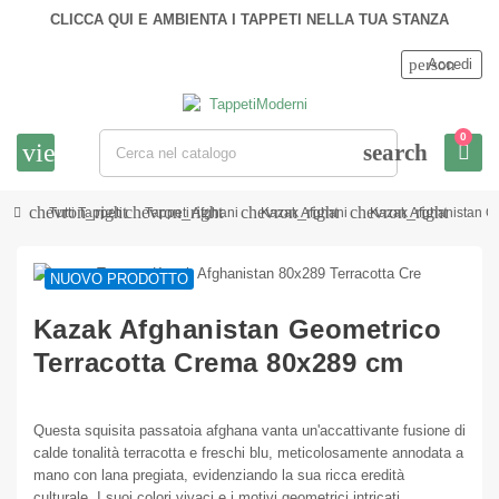
CLICCA QUI E AMBIENTA I TAPPETI NELLA TUA STANZA
person
Accedi
0
view_headline
search
chevron_right
chevron_right
chevron_right
chevron_right
Tutti Tappeti
Tappeti Afghani
Kazak Afghani
Kazak Afghanistan G
NUOVO PRODOTTO
Kazak Afghanistan Geometrico
Terracotta Crema 80x289 cm
Questa squisita passatoia afghana vanta un'accattivante fusione di
calde tonalità terracotta e freschi blu, meticolosamente annodata a
mano con lana pregiata, evidenziando la sua ricca eredità
culturale. I suoi colori vivaci e i motivi geometrici intricati