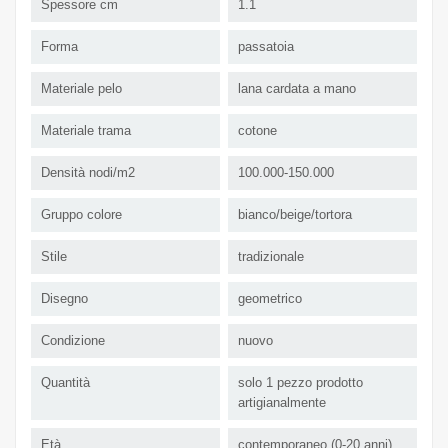
Spessore cm
1.1
Forma
passatoia
Materiale pelo
lana cardata a mano
Materiale trama
cotone
Densità nodi/m2
100.000-150.000
Gruppo colore
bianco/beige/tortora
Stile
tradizionale
Disegno
geometrico
Condizione
nuovo
Quantità
solo 1 pezzo prodotto
artigianalmente
Età
contemporaneo (0-20 anni)