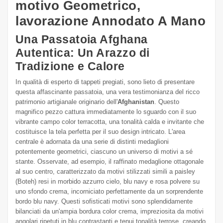
motivo Geometrico,
lavorazione Annodato A Mano
Una Passatoia Afghana
Autentica: Un Arazzo di
Tradizione e Calore
In qualità di esperto di tappeti pregiati, sono lieto di presentare
questa affascinante passatoia, una vera testimonianza del ricco
patrimonio artigianale originario dell'
Afghanistan
. Questo
magnifico pezzo cattura immediatamente lo sguardo con il suo
vibrante campo color terracotta, una tonalità calda e invitante che
costituisce la tela perfetta per il suo design intricato. L'area
centrale è adornata da una serie di distinti medaglioni
potentemente geometrici, ciascuno un universo di motivi a sé
stante. Osservate, ad esempio, il raffinato medaglione ottagonale
al suo centro, caratterizzato da motivi stilizzati simili a paisley
(Boteh) resi in morbido azzurro cielo, blu navy e rosa polvere su
uno sfondo crema, incorniciato perfettamente da un sorprendente
bordo blu navy. Questi sofisticati motivi sono splendidamente
bilanciati da un'ampia bordura color crema, impreziosita da motivi
angolari ripetuti in blu contrastanti e tenui tonalità terrose, creando