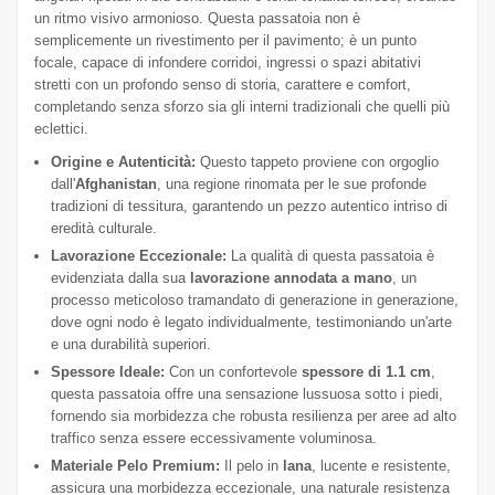
un ritmo visivo armonioso. Questa passatoia non è
semplicemente un rivestimento per il pavimento; è un punto
focale, capace di infondere corridoi, ingressi o spazi abitativi
stretti con un profondo senso di storia, carattere e comfort,
completando senza sforzo sia gli interni tradizionali che quelli più
eclettici.
Origine e Autenticità:
Questo tappeto proviene con orgoglio
dall'
Afghanistan
, una regione rinomata per le sue profonde
tradizioni di tessitura, garantendo un pezzo autentico intriso di
eredità culturale.
Lavorazione Eccezionale:
La qualità di questa passatoia è
evidenziata dalla sua
lavorazione annodata a mano
, un
processo meticoloso tramandato di generazione in generazione,
dove ogni nodo è legato individualmente, testimoniando un'arte
e una durabilità superiori.
Spessore Ideale:
Con un confortevole
spessore di 1.1 cm
,
questa passatoia offre una sensazione lussuosa sotto i piedi,
fornendo sia morbidezza che robusta resilienza per aree ad alto
traffico senza essere eccessivamente voluminosa.
Materiale Pelo Premium:
Il pelo in
lana
, lucente e resistente,
assicura una morbidezza eccezionale, una naturale resistenza