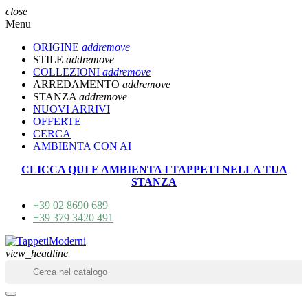
close
Menu
ORIGINE
add
remove
STILE
add
remove
COLLEZIONI
add
remove
ARREDAMENTO
add
remove
STANZA
add
remove
NUOVI ARRIVI
OFFERTE
CERCA
AMBIENTA CON AI
CLICCA QUI E AMBIENTA I TAPPETI NELLA TUA
STANZA
+39 02 8690 689
+39 379 3420 491
view_headline
search