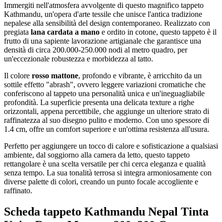
Immergiti nell'atmosfera avvolgente di questo magnifico tappeto
Kathmandu, un'opera d'arte tessile che unisce l'antica tradizione
nepalese alla sensibilità del design contemporaneo. Realizzato con
pregiata
lana cardata a mano
e ordito in cotone, questo tappeto è il
frutto di una sapiente lavorazione artigianale che garantisce una
densità di circa 200.000-250.000 nodi al metro quadro, per
un'eccezionale robustezza e morbidezza al tatto.
Il colore
rosso mattone
, profondo e vibrante, è arricchito da un
sottile effetto "abrash", ovvero leggere variazioni cromatiche che
conferiscono al tappeto una personalità unica e un'ineguagliabile
profondità. La superficie presenta una delicata texture a righe
orizzontali, appena percettibile, che aggiunge un ulteriore strato di
raffinatezza al suo disegno pulito e moderno. Con uno spessore di
1.4 cm, offre un comfort superiore e un'ottima resistenza all'usura.
Perfetto per aggiungere un tocco di calore e sofisticazione a qualsiasi
ambiente, dal soggiorno alla camera da letto, questo tappeto
rettangolare è una scelta versatile per chi cerca eleganza e qualità
senza tempo. La sua tonalità terrosa si integra armoniosamente con
diverse palette di colori, creando un punto focale accogliente e
raffinato.
Scheda tappeto Kathmandu Nepal Tinta