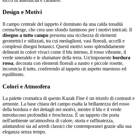
tocco di autenticità e carattere.
Design e Motivi
Il campo centrale del tappeto è dominato da una calda tonalità
crema/beige, che crea uno sfondo luminoso per i motivi intricati. Il
disegno a tutto campo
presenta una ricchezza di elementi
geometrici e stilizzati, tra cui medaglioni, vasi floreali, uccelli e
complessi disegni botanici. Questi motivi sono splendidamente
delineati in colori vivaci come il blu intenso, il rosso vibrante, il
verde smeraldo e le sfumature della terra. Un'imponente
bordura
rossa
, decorata con elementi floreali a nastro e piccole rosette,
incornicia il tutto, conferendo al tappeto un aspetto maestoso ed
equilibrato.
Colori e Atmosfera
La palette cromatica di questo Kazak Fine è un trionfo di contrasti e
armonie. La base chiara del campo esalta la brillantezza del rosso
della bordura e dei dettagli nei motivi, mentre il blu e il verde
introducono profondità e freschezza. È un tappeto che porta
nell'ambiente un'atmosfera di calore, storia e raffinatezza,
adattandosi sia ad arredi classici che contemporanei grazie alla sua
eleganza senza tempo.