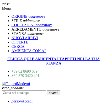
close
Menu
ORIGINE
add
remove
STILE
add
remove
COLLEZIONI
add
remove
ARREDAMENTO
add
remove
STANZA
add
remove
NUOVI ARRIVI
OFFERTE
CERCA
AMBIENTA CON AI
CLICCA QUI E AMBIENTA I TAPPETI NELLA TUA
STANZA
+39 02 8690 689
+39 379 3420 491
view_headline
search
person
Accedi