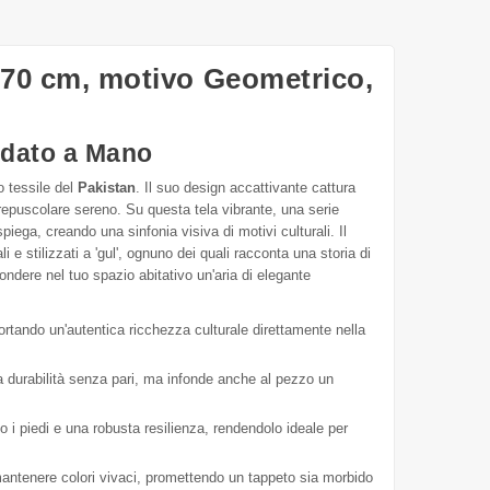
x170 cm, motivo Geometrico,
odato a Mano
o tessile del
Pakistan
. Il suo design accattivante cattura
repuscolare sereno. Su questa tela vibrante, una serie
ega, creando una sinfonia visiva di motivi culturali. Il
 stilizzati a 'gul', ognuno dei quali racconta una storia di
ondere nel tuo spazio abitativo un'aria di elegante
ortando un'autentica ricchezza culturale direttamente nella
a durabilità senza pari, ma infonde anche al pezzo un
o i piedi e una robusta resilienza, rendendolo ideale per
 mantenere colori vivaci, promettendo un tappeto sia morbido