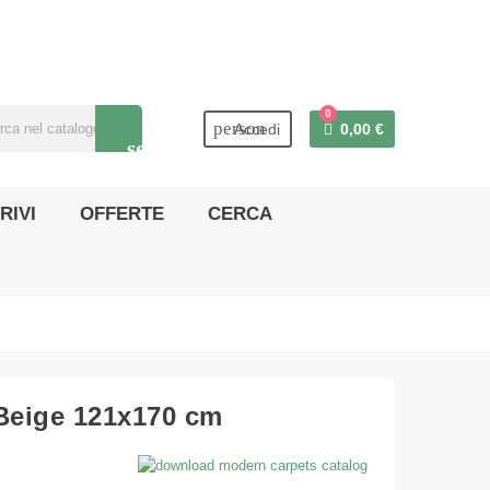
0
person
Accedi
0,00 €
search
RIVI
OFFERTE
CERCA
 Beige 121x170 cm