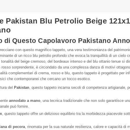
ne Pakistan Blu Petrolio Beige 121
ano
ino di Questo Capolavoro Pakistano Ann
ntrecciano con questo magnifico tappeto, una vera testimonianza del patrimoni
ante di un ricco blu petrolio profondo che evoca la tranquillità di un cielo c
onalità del beige cremoso, del bordeaux intenso e del blu ottanio tenue si dispi
rosso sorprendente, è circondato da una complessa danza di motivi ottagonali e
onalità complementari di crema, rosso e blu, questo tappeto è progettato per inf
classici che contemporanei che cercano un tocco esotico.
itura del
Pakistan
, questo tappeto incarna secoli di competenza artigianale, p
mente
annodato a mano
, una tecnica tradizionale che non solo garantisce un
anale può fornire.
cm
, questo tappeto offre un delizioso equilibrio tra la morbidezza piacevole sott
lana di pecora
, rinomata per la sua naturale resilienza, calore e capacità di