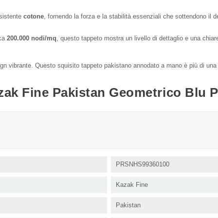
esistente
cotone
, fornendo la forza e la stabilità essenziali che sottendono il 
rca
200.000 nodi/mq
, questo tappeto mostra un livello di dettaglio e una chia
design vibrante. Questo squisito tappeto pakistano annodato a mano è più di un
zak Fine Pakistan Geometrico Blu P
PRSNHS99360100
Kazak Fine
Pakistan