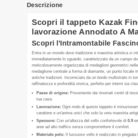
Descrizione
Scopri il tappeto Kazak Fi
lavorazione Annodato A M
Scopri l'Intramontabile Fasc
Entra in un mondo dove tradizione e maestria artistica si i
immediatamente lo sguardo, caratterizzato da un campo domin
meticolosamente organizzata di medaglioni geometrici nelle t
medaglione centrale a forma di diamante, un punto focale in 
antiche tradizioni. Incorniciato da un bordo multistrato in t
raffinatezza e profondità storica, perfetto per interni sia 
Paese di origine:
Proveniente dai rinomati centri di tess
tua casa.
Lavorazione:
Ogni nodo di questo tappeto è minuziosa
carattere e un'anima unici che solo la vera maestria artigi
Spessore:
Con un'altezza del vello confortevole di
0.9 
aree ad alto traffico senza compromettere il comfort.
Materiale pelo:
Il lussuoso vello è realizzato in pregiata