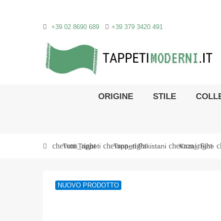
+39 02 8690 689
+39 379 3420 491
ORIGINE
STILE
COLLE
chevron_right
chevron_right
chevron_right
c
Tutti Tappeti
Tappeti Pakistani
Kazak Fine
NUOVO PRODOTTO