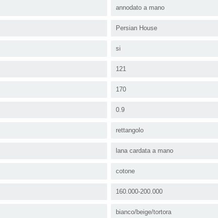
annodato a mano
Persian House
si
121
170
0.9
rettangolo
lana cardata a mano
cotone
160.000-200.000
bianco/beige/tortora