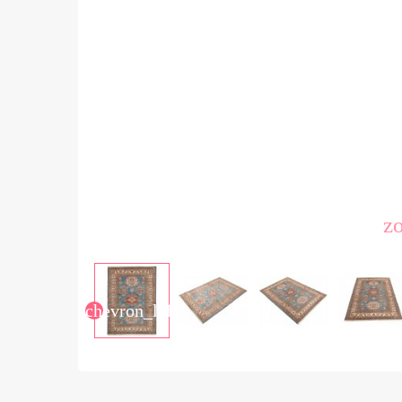
z
chevron_left