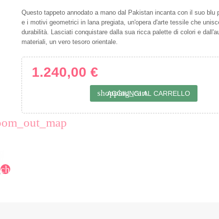
Questo tappeto annodato a mano dal Pakistan incanta con il suo blu p
e i motivi geometrici in lana pregiata, un'opera d'arte tessile che unis
durabilità. Lasciati conquistare dalla sua ricca palette di colori e dall'a
materiali, un vero tesoro orientale.
1.240,00 €
shopping_cart
AGGIUNGI AL CARRELLO
oom_out_map
chevron_right